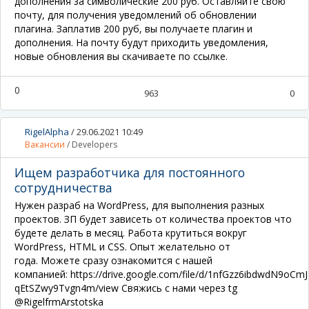
дополнения за символические 200 руб. Оставляйте свою
почту, для получения уведомлений об обновлении
плагина. Заплатив 200 руб, вы получаете плагин и
дополнения. На почту будут приходить уведомления,
новые обновления вы скачиваете по ссылке.
0
963
0
RigelAlpha
/
29.06.2021 10:49
Вакансии
/
Developers
Ищем разработчика для постоянного
сотрудничества
Нужен разраб на WordPress, для выполнения разных
проектов. ЗП будет зависеть от количества проектов что
будете делать в месяц. Работа крутиться вокруг
WordPress, HTML и CSS. Опыт желательно от
года. Можете сразу ознакомится с нашей
компанией: https://drive.google.com/file/d/1nfGzz6ibdwdN9oCmJ
qEtSZwy9Tvgn4m/view Свяжись с нами через tg
@RigelfrmArstotska