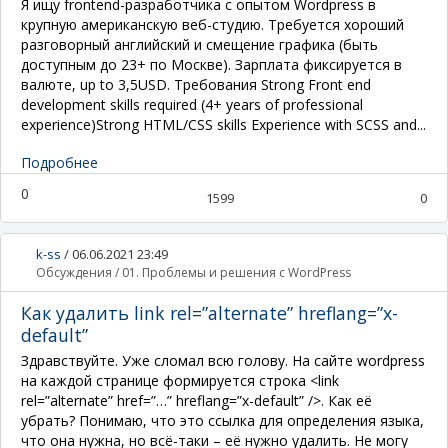
Я ищу frontend-разработчика с опытом Wordpress в
крупную американскую веб-студию. Требуется хороший
разговорный английский и смещение графика (быть
доступным до 23+ по Москве). Зарплата фиксируется в
валюте, up to 3,5USD. Требования Strong Front end
development skills required (4+ years of professional
experience)Strong HTML/CSS skills Experience with SCSS and...
Подробнее
0
1599
0
k-ss
/
06.06.2021 23:49
Обсуждения
/
01. Проблемы и решения с WordPress
Как удалить link rel=”alternate” hreflang=”x-
default”
Здравствуйте. Уже сломал всю голову. На сайте wordpress
на каждой странице формируется строка <link
rel=”alternate” href=”…” hreflang=”x-default” />. Как её
убрать? Понимаю, что это ссылка для определения языка,
что она нужна, но всё-таки – её нужно удалить. Не могу