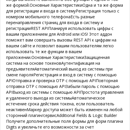
же формой.
Основные Характеристики
Одна и та же форма
для регистрации и входа в систему
Регистрация только с
номером мобильного телефона
Есть разные
перенаправления страниц для входа в систему и
регистрации
REST API
Планируя использовать цифры с
вашим приложением для Android или iOS! Этот аддон
поможет вам совершать вызовы REST API к цифрам на
вашем сайте и позволит вашим пользователям легко
использовать те же функции в вашем
приложении.
Основные Характеристики
Защищенная
система на основе токенов
Аутентификация на
предъявителя
Автоматический выход из системы при
смене пароля
Регистрация и вход в систему с помощью
API
Отправка и проверка OTP с помощью API
Повторная
отправка OTP с помощью API
Забыли пароль с помощью
API
Выход из системы с помощью API
Простота управления
и удаленного выхода из системы
Автоматическое
истечение срока действия токена, если пользователь
неактивен
Маркер доступа может быть изменен на любой
сторонний плагин/сервис
Additional Fields & Logic Builder
Получите дополнительные поля формы для форм плагина
Digits и увеличьте его возможности за счет