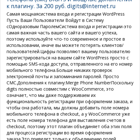
к плагину. За 200 руб. digits@internet.ru
Самая мощнаясистема входа и регистрации WordPress​
Пусть Ваши Пользователи Войдут в Систему
сОдноразовым Паролем​
Система входа и регистрации-это
самая важная часть вашего сайта и вашего успеха,
поэтому используйте что-то современное и простое в
использовании, иначе вы можете потерять клиентов/
пользователей.
Цифры позволяют вашему пользователю
зарегистрироваться на вашем сайте WordPress просто с
помощью SMS-кода доступа, отправленного на его номер
мобильного телефона.Больше никаких проверок
электронной почты и запоминания паролей. Просто
СМС.
Дополнения к плагину:
Merge Phone Number
Поскольку
digits полностью совместим с WooCommerce, это
означает, что мы даже поддерживаем их
функциональность регистрации при оформлении заказа, и
чтобы она работала, мы должны добавить поле номера
мобильного телефона в checkout, а у WooCommerce уже
есть поле номера телефона для выставления счетов в
checkout, поэтому этот плагин объединяет оба этих поля
для процесса регистрации во время оформления
заказа.Это приведет только к объединению полей