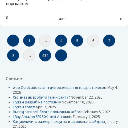
подсказкам.
0
4011
0
1
…
4
5
6
7
8
…
634
Свежее
woo Quick add плагін для розміщення товарів голосом
May 4,
2026
Хто знає як зробити такий сайт ??
November 22, 2025
Нужен разраб на постоянку
November 10, 2025
Нужен совет!
April 7, 2025
Вывод записей блога с помощью acf pro
February 5, 2025
I Buy Amazon SES 50K Limit Accounts
February 4, 2025
Как увеличить размер ползунка в заголовке слайдера
January
27, 2025