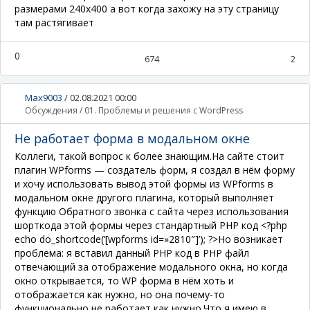
размерами 240х400 а вот когда захожу на эту страницу
там растягивает
0
674
2
Max9003
/
02.08.2021 00:00
Обсуждения
/
01. Проблемы и решения с WordPress
Не работает форма в модальном окне
Коллеги, такой вопрос к более знающим.На сайте стоит
плагин WPforms — создатель форм, я создал в нём форму
и хочу использовать вывод этой формы из WPforms в
модальном окне другого плагина, который выполняет
функцию Обратного звонка с сайта через использования
шорткода этой формы через стандартный PHP код <?php
echo do_shortcode(‘[wpforms id=»2810″]’); ?>Но возникает
проблема: я вставил данный PHP код в PHP файл
отвечающий за отображение модального окна, но когда
окно открывается, то WP форма в нём хоть и
отображается как нужно, но она почему-то
функционально не работает как нужно.Что я имею в