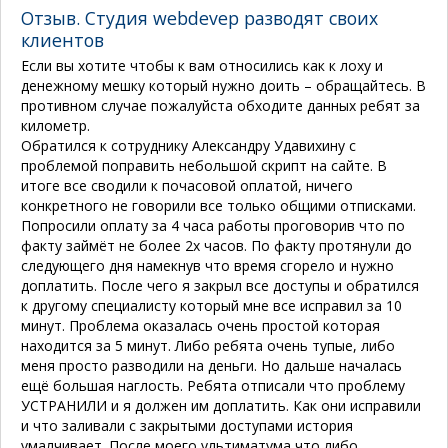
Отзыв. Студия webdevep разводят своих
клиентов
Если вы хотите чтобы к вам относились как к лоху и
денежному мешку который нужно доить – обращайтесь. В
противном случае пожалуйста обходите данных ребят за
километр.
Обратился к сотруднику Александру Удавихину с
проблемой поправить небольшой скрипт на сайте. В
итоге все сводили к почасовой оплатой, ничего
конкретного не говорили все только общими отписками.
Попросили оплату за 4 часа работы проговорив что по
факту займёт не более 2х часов. По факту протянули до
следующего дня намекнув что время сгорело и нужно
доплатить. После чего я закрыл все доступы и обратился
к другому специалисту который мне все исправил за 10
минут. Проблема оказалась очень простой которая
находится за 5 минут. Либо ребята очень тупые, либо
меня просто разводили на деньги. Но дальше началась
ещё большая наглость. Ребята отписали что проблему
УСТРАНИЛИ и я должен им доплатить. Как они исправили
и что заливали с закрытыми доступами история
умалчивает. После моего ультиматума что либо