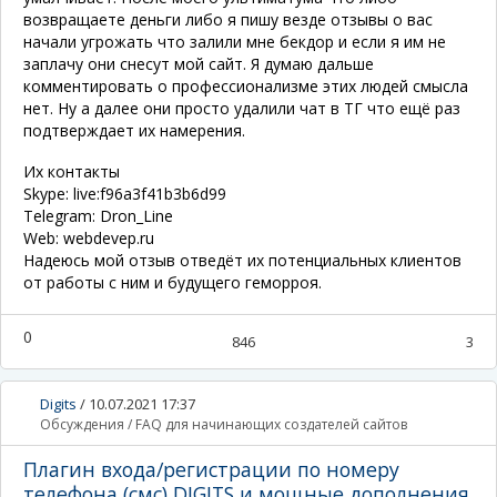
возвращаете деньги либо я пишу везде отзывы о вас
начали угрожать что залили мне бекдор и если я им не
заплачу они снесут мой сайт. Я думаю дальше
комментировать о профессионализме этих людей смысла
нет. Ну а далее они просто удалили чат в ТГ что ещё раз
подтверждает их намерения.
Их контакты
Skype: live:f96a3f41b3b6d99
Telegram: Dron_Line
Web: webdevep.ru
Надеюсь мой отзыв отведёт их потенциальных клиентов
от работы с ним и будущего геморроя.
0
846
3
Digits
/
10.07.2021 17:37
Обсуждения
/
FAQ для начинающих создателей сайтов
Плагин входа/регистрации по номеру
телефона (смс) DIGITS и мощные дополнения