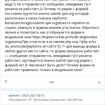
виду:1) Не отправляется сообщение, невидимая Гугл
рекапча не работает;2) Почему то рядом с формой
постоянно крутится значок submit-spin.svg который
расположен в папке плагина /wpforms-
lite/assets/images/submit-spin.svgМожете перейти по
ссылке, кликнуть в правом нижнем углу значок Обратного
звонка и посмотреть как отображается форма в
модальном окне https://kupeev.ru/kak-prohodit-diagnostika-
organizma/При этом если я вставляю php код <?php echo
do_shortcode(‘[wpforms id=»2810″]’); ?> для вывода формы в
любое другое место сайта, то форма прекрасно работает
— сообщение отправляется, невидимая Гугл рекапча
работает, крутящегося значка submit-spin.svg рядом с
формой нет.В чём может быть дело? Почему форма не
работает правильно только в модальном окне?
0
797
0
danniel
/
29.07.2021 00:13
Обсуждения
/
01. Проблемы и решения с WordPress