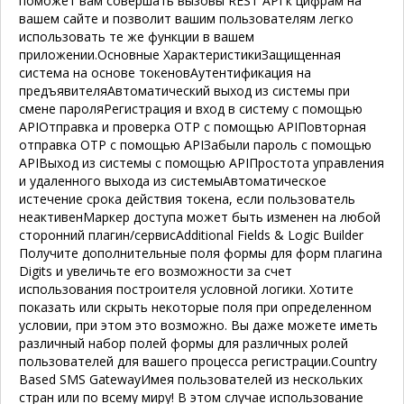
поможет вам совершать вызовы REST API к цифрам на
вашем сайте и позволит вашим пользователям легко
использовать те же функции в вашем
приложении.
Основные Характеристики
Защищенная
система на основе токенов
Аутентификация на
предъявителя
Автоматический выход из системы при
смене пароля
Регистрация и вход в систему с помощью
API
Отправка и проверка OTP с помощью API
Повторная
отправка OTP с помощью API
Забыли пароль с помощью
API
Выход из системы с помощью API
Простота управления
и удаленного выхода из системы
Автоматическое
истечение срока действия токена, если пользователь
неактивен
Маркер доступа может быть изменен на любой
сторонний плагин/сервис
Additional Fields & Logic Builder
Получите дополнительные поля формы для форм плагина
Digits и увеличьте его возможности за счет
использования построителя условной логики. Хотите
показать или скрыть некоторые поля при определенном
условии, при этом это возможно. Вы даже можете иметь
различный набор полей формы для различных ролей
пользователей для вашего процесса регистрации.
Country
Based SMS Gateway
Имея пользователей из нескольких
стран или по всему миру! В этом случае использование