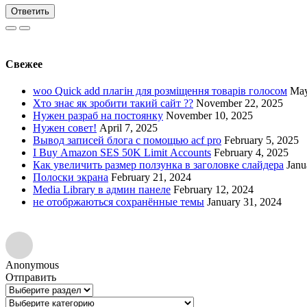
Ответить
Свежее
woo Quick add плагін для розміщення товарів голосом
May
Хто знає як зробити такий сайт ??
November 22, 2025
Нужен разраб на постоянку
November 10, 2025
Нужен совет!
April 7, 2025
Вывод записей блога с помощью acf pro
February 5, 2025
I Buy Amazon SES 50K Limit Accounts
February 4, 2025
Как увеличить размер ползунка в заголовке слайдера
Janu
Полоски экрана
February 21, 2024
Media Library в админ панеле
February 12, 2024
не отобржаються сохранённые темы
January 31, 2024
Anonymous
Отправить