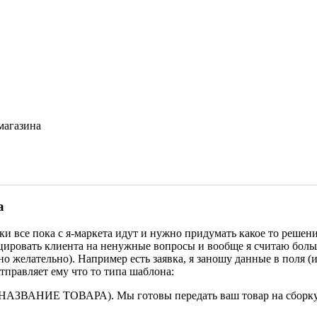
магазина
а
явки все пока с я-маркета идут и нужно придумать какое то реш
воцировать клиента на ненужные вопросы и вообще я считаю бол
желательно). Например есть заявка, я заношу данные в поля (и
отправляет ему что то типа шаблона:
s(НАЗВАНИЕ ТОВАРА). Мы готовы передать ваш товар на сборку 