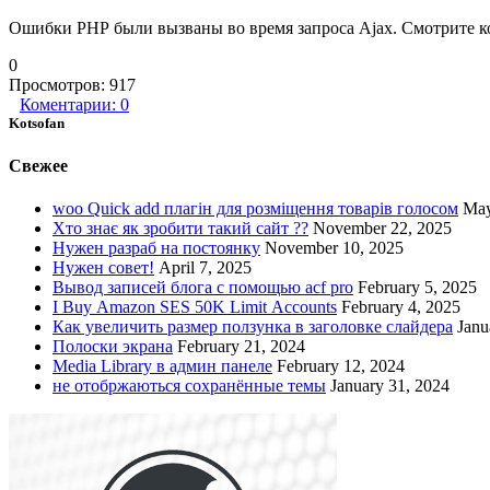
Ошибки PHP были вызваны во время запроса Ajax. Смотрите ко
0
Просмотров:
917
Коментарии:
0
Kotsofan
Свежее
woo Quick add плагін для розміщення товарів голосом
May
Хто знає як зробити такий сайт ??
November 22, 2025
Нужен разраб на постоянку
November 10, 2025
Нужен совет!
April 7, 2025
Вывод записей блога с помощью acf pro
February 5, 2025
I Buy Amazon SES 50K Limit Accounts
February 4, 2025
Как увеличить размер ползунка в заголовке слайдера
Janu
Полоски экрана
February 21, 2024
Media Library в админ панеле
February 12, 2024
не отобржаються сохранённые темы
January 31, 2024