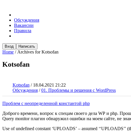
Обсуждения
Вакансии
Правила
Вход
Написать
Home
/
Archives for Kotsofan
Kotsofan
Kotsofan
/
18.04.2021 21:22
Обсуждения
/
01. Проблемы и решения с WordPress
Проблем с неопределенной константой php
Доброго времени, вопрос к спецам своего дела WP и php. Про
Query monitor плагин обнаружил ошибки на моем сайте, не знаю
Use of undefined constant ‘UPLOADS’ – assumed ‘‘UPLOADS’’ (this 