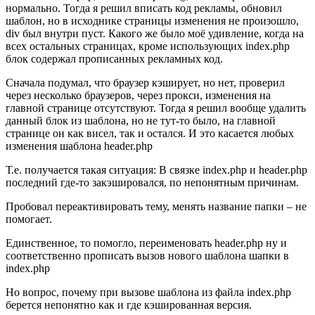
нормально. Тогда я решил вписать код рекламы, обновил
шаблон, но в исходнике страницы изменения не произошло,
div был внутри пуст. Какого же было моё удивление, когда на
всех остальных страницах, кроме использующих index.php
блок содержал прописанных рекламных код.
Сначала подумал, что браузер кэширует, но нет, проверил
через несколько браузеров, через прокси, изменения на
главной странице отсутствуют. Тогда я решил вообще удалить
данный блок из шаблона, но не тут-то было, на главной
странице он как висел, так и остался. И это касается любых
изменения шаблона header.php
Т.е. получается такая ситуация: В связке index.php и header.php
последний где-то закэшировался, по непонятным причинам.
Пробовал переактивировать тему, менять название папки – не
помогает.
Единственное, то помогло, переименовать header.php ну и
соответственно прописать вызов нового шаблона шапки в
index.php
Но вопрос, почему при вызове шаблона из файла index.php
берется непонятно как и где кэшированная версия.