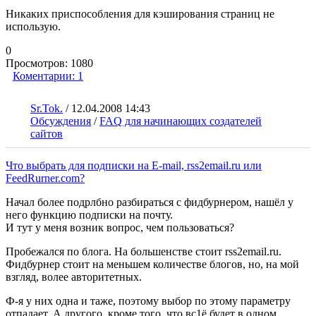
Никаких приспособления для кэширования страниц не
использую.
0
Просмотров:
1080
Коментарии:
1
Sr.Tok.
/
12.04.2008 14:43
Обсуждения
/
FAQ для начинающих создателей
сайтов
Что выбрать для подписки на E-mail, rss2email.ru или
FeedRurner.com?
Начал более подрлбно разбираться с фидбурнером, нашёл у
него функцию подписки на почту.
И тут у меня возник вопрос, чем пользоваться?
Пробежался по блога. На большенстве стоит rss2email.ru.
Фидбурнер стоит на меньшем количестве блогов, но, на мой
взгляд, волее авторитетных.
Ф-я у них одна и таже, поэтому выбор по этому параметру
отпадает. А другого, кроме того, что вс1ё будет в одном