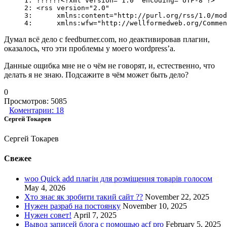
1: ??????<?xml version="1.0" encoding="UTF-8"?>

2: <rss version="2.0"

3: 	xmlns:content="http://purl.org/rss/1.0/modu
4: 	xmlns:wfw="http://wellformedweb.org/Commen
Думал всё дело с feedburner.com, но деактивировав плагин,
оказалось, что эти проблемы у моего wordpress’a.
Данные ощибка мне не о чём не говорят, и, естественно, что
делать я не знаю. Подсажите в чём может быть дело?
0
Просмотров:
5085
Коментарии:
18
Сергей Токарев
Сергей Токарев
Свежее
woo Quick add плагін для розміщення товарів голосом
May 4, 2026
Хто знає як зробити такий сайт ??
November 22, 2025
Нужен разраб на постоянку
November 10, 2025
Нужен совет!
April 7, 2025
Вывод записей блога с помощью acf pro
February 5, 2025