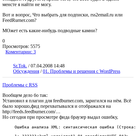
менсте я найти не могу.
Вот и вопрос, Что выбрать для подписки, rss2email.ru или
FeedRurner.com?
МОжет есть какие-нибудь подводные камни?
0
Просмотров:
5575
Коментарии:
3
Sr.Tok.
/
07.04.2008 14:48
Обсуждения
/
01. Проблемы и решения с WordPress
Проблемы с RSS
Вообщем дело бо так:
Установил я плагин для feedburner.com, заригился на нём. Всё
было хорошо,фид перехватывался и отображался на
http://feeds.feedburner.com/…
Но сегодня при просмотре фида браузер выдал ошибку,
Ошибка анализа XML: синтаксическая ошибка (Строка: