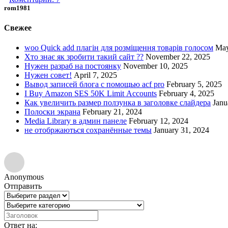
rom1981
Свежее
woo Quick add плагін для розміщення товарів голосом
May
Хто знає як зробити такий сайт ??
November 22, 2025
Нужен разраб на постоянку
November 10, 2025
Нужен совет!
April 7, 2025
Вывод записей блога с помощью acf pro
February 5, 2025
I Buy Amazon SES 50K Limit Accounts
February 4, 2025
Как увеличить размер ползунка в заголовке слайдера
Janu
Полоски экрана
February 21, 2024
Media Library в админ панеле
February 12, 2024
не отобржаються сохранённые темы
January 31, 2024
Anonymous
Отправить
Ответ на: