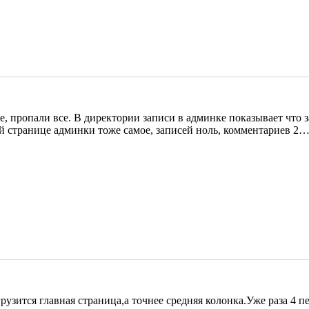
е, пропали все. В директории записи в админке показывает что з
ой странице админки тоже самое, записей ноль, комментариев 2…
узится главная страница,а точнее средняя колонка.Уже раза 4 п