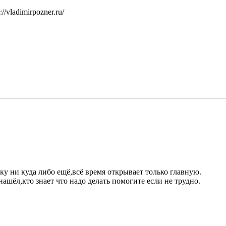
vladimirpozner.ru/
ку ни куда либо ещё,всё время открывает только главную.
нашёл,кто знает что надо делать помогите если не трудно.