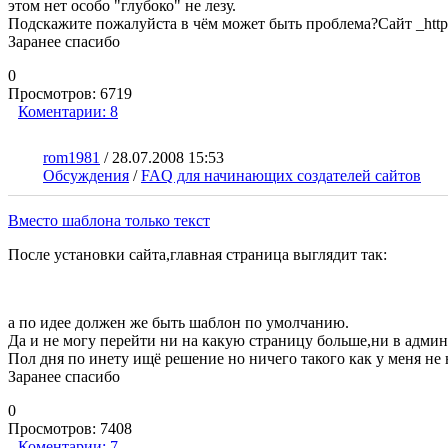
этом нет особо "глубоко" не лезу.
Подскажите пожалуйста в чём может быть проблема?Сайт _http://
Заранее спасибо
0
Просмотров:
6719
Коментарии:
8
rom1981
/
28.07.2008 15:53
Обсуждения
/
FAQ для начинающих создателей сайтов
Вместо шаблона только текст
После установки сайта,главная страница выглядит так:
а по идее должен же быть шаблон по умолчанию.
Да и не могу перейти ни на какую страницу больше,ни в админ
Пол дня по инету ищё решение но ничего такого как у меня не 
Заранее спасибо
0
Просмотров:
7408
Коментарии:
7