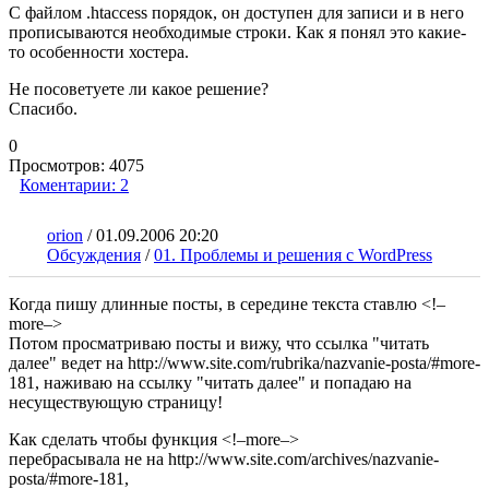
С файлом .htaccess порядок, он доступен для записи и в него
прописываются необходимые строки. Как я понял это какие-
то особенности хостера.
Не посоветуете ли какое решение?
Спасибо.
0
Просмотров:
4075
Коментарии:
2
orion
/
01.09.2006 20:20
Обсуждения
/
01. Проблемы и решения с WordPress
Когда пишу длинные посты, в середине текста ставлю <!–
more–>
Потом просматриваю посты и вижу, что ссылка "читать
далее" ведет на http://www.site.com/rubrika/nazvanie-posta/#more-
181, наживаю на ссылку "читать далее" и попадаю на
несуществующую страницу!
Как сделать чтобы функция <!–more–>
перебрасывала не на http://www.site.com/archives/nazvanie-
posta/#more-181,