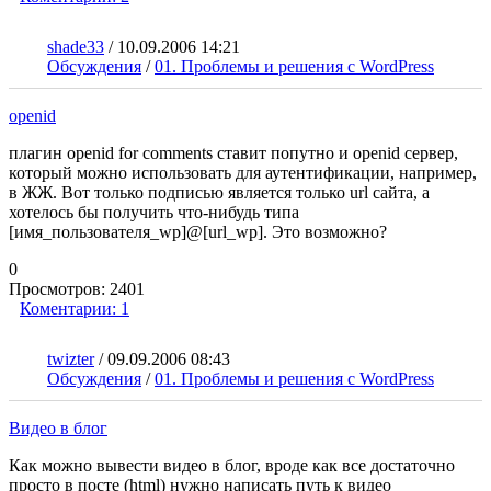
shade33
/
10.09.2006 14:21
Обсуждения
/
01. Проблемы и решения с WordPress
openid
плагин openid for comments ставит попутно и openid сервер,
который можно использовать для аутентификации, например,
в ЖЖ. Вот только подписью является только url сайта, а
хотелось бы получить что-нибудь типа
[имя_пользователя_wp]@[url_wp]. Это возможно?
0
Просмотров:
2401
Коментарии:
1
twizter
/
09.09.2006 08:43
Обсуждения
/
01. Проблемы и решения с WordPress
Видео в блог
Как можно вывести видео в блог, вроде как все достаточно
просто в посте (html) нужно написать путь к видео