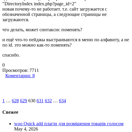
"DirectoryIndex index.php?page_id=2"
новая почему-то не работает. т.е. сайт загружается с
обозначенной страницы, а следующие страницы не
загружаются.
что делать, может синтаксис поменять?
и ещё что-то пейджы выстраиваются в меню по алфавиту, а не
по id. это можно как-то поменять?
спасибо.
0
Просмотров:
7711
Коментарии:
8
1
…
628
629
630
631
632
…
634
Свежее
woo Quick add плагін для розміщення товарів голосом
May 4, 2026