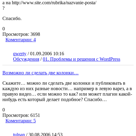
а на http://www.site.com/rubrika/nazvanie-posta/
?
Спасибо.
0
Просмотров:
3698
Коментарии:
4
qwerty
/
01.09.2006 10:16
Обсуждения
/
01. Проблемы и решения с WordPress
Возможно ли сделать две колонки…
Скажите… можно ли сделать две колонки и публиковать в
каждую из них разные новости… например в левую варез, а в
правую видео… если можно то как? или может плагин какой-
нибудь есть который делает подобное? Спасибо…
0
Просмотров:
6151
Коментарии:
5
tulpan
/
30.08.2006 14:53