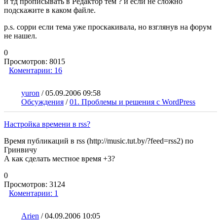
и тд прописывать в Редактор тем ? и если не сложно
подскажите в каком файле.
p.s. сорри если тема уже проскакивала, но взглянув на форум
не нашел.
0
Просмотров:
8015
Коментарии:
16
yuron
/
05.09.2006 09:58
Обсуждения
/
01. Проблемы и решения с WordPress
Настройка времени в rss?
Время публикаций в rss (http://music.tut.by/?feed=rss2) по
Гринвичу
А как сделать местное время +3?
0
Просмотров:
3124
Коментарии:
1
Arien
/
04.09.2006 10:05