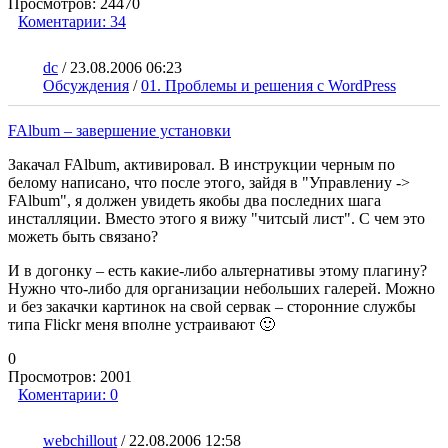
Просмотров:
24470
Коментарии:
34
dc
/
23.08.2006 06:23
Обсуждения
/
01. Проблемы и решения с WordPress
FAlbum – завершение установки
Закачал FAlbum, активировал. В инструкции черным по
белому написано, что после этого, зайдя в "Управлениу ->
FAlbum", я должен увидеть якобы два последних шага
инсталляции. Вместо этого я вижу "читсый лист". С чем это
можеть быть связано?
И в догонку – есть какие-либо альтернативы этому плагину?
Нужно что-либо для организации небольших галерей. Можно
и без закачки картинок на свой сервак – сторонние службы
типа Flickr меня вполне устраивают 🙂
0
Просмотров:
2001
Коментарии:
0
webchillout
/
22.08.2006 12:58