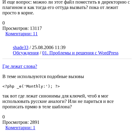
И еще вопрос: можно ли этот файл поместить в директорию с
плагином и как тогда его оттуда вызвать? пока от лежит
просто в корне.
0
Просмотров:
13117
Коментарии:
11
shade33
/
25.08.2006 11:39
Обсуждения
/
01. Проблемы и решения с WordPress
Где лежат слова?
В теме используются подобные вызовы
<?php _e('Monthly:'); ?>
так вот где лежат синонимы для ключей, чтоб я мог
использовать русские аналоги? Или не париться и все
прописать прмяо в теле шаблона?
0
Просмотров:
2891
Коментарии:
1