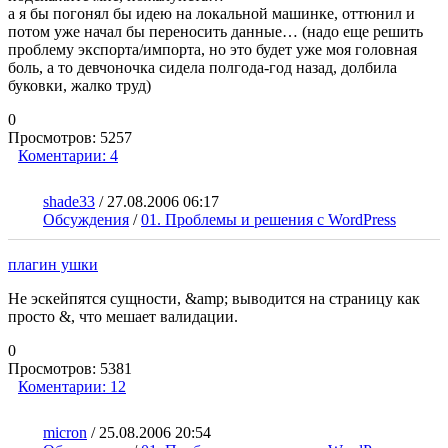
а я бы погонял бы идею на локальной машинке, оттюнил и
потом уже начал бы переносить данные… (надо еще решить
проблему экспорта/импорта, но это будет уже моя головная
боль, а то девчоночка сидела полгода-год назад, долбила
буковки, жалко труд)
0
Просмотров:
5257
Коментарии:
4
shade33
/
27.08.2006 06:17
Обсуждения
/
01. Проблемы и решения с WordPress
плагин ушки
Не эскейпятся сущности, &amp; выводится на страницу как
просто &, что мешает валидации.
0
Просмотров:
5381
Коментарии:
12
micron
/
25.08.2006 20:54