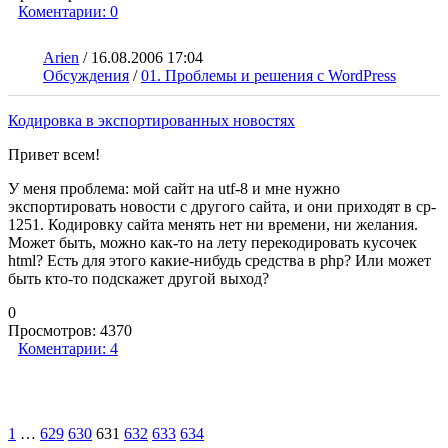
Коментарии:
0
Arien
/
16.08.2006 17:04
Обсуждения
/
01. Проблемы и решения с WordPress
Кодировка в экспортированных новостях
Привет всем!
У меня проблема: мой сайт на utf-8 и мне нужно
экспортировать новости с другого сайта, и они приходят в cp-
1251. Кодировку сайта менять нет ни времени, ни желания.
Может быть, можно как-то на лету перекодировать кусочек
html? Есть для этого какие-нибудь средства в php? Или может
быть кто-то подскажет другой выход?
0
Просмотров:
4370
Коментарии:
4
1
…
629
630
631
632
633
634