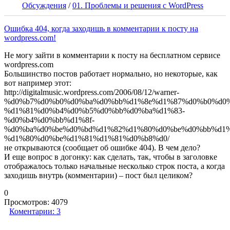
Обсуждения
/
01. Проблемы и решения с WordPress
Ошибка 404, когда заходишь в комментарии к посту на
wordpress.com!
Не могу зайти в комментарии к посту на бесплатном сервисе
wordpress.com
Большинство постов работает нормально, но некоторые, как
вот например этот:
http://digitalmusic.wordpress.com/2006/08/12/warner-
%d0%b7%d0%b0%d0%ba%d0%bb%d1%8e%d1%87%d0%b0%d0%
%d1%81%d0%b4%d0%b5%d0%bb%d0%ba%d1%83-
%d0%b4%d0%bb%d1%8f-
%d0%ba%d0%be%d0%bd%d1%82%d1%80%d0%be%d0%bb%d1%
%d1%80%d0%be%d1%81%d1%81%d0%b8%d0/
не открываются (сообщает об ошибке 404). В чем дело?
И еще вопрос в догонку: как сделать, так, чтобы в заголовке
отображалось только начальные несколько строк поста, а когда
заходишь внутрь (комментарии) – пост был целиком?
0
Просмотров:
4079
Коментарии:
3