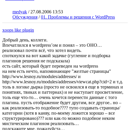
medyak
/
27.08.2006 13:53
Обсуждения
/
01. Проблемы и решения с WordPress
xoops like plugin
Добрый день, коллеги.
Впечатлился я wordpress’ом и понял – это ОНО…
реализовал почти всё, что хотел видеть.
споткнулся на вот какой задачке (гугление и подборка
плагинов решения не подсказала)
есть сайт, который будет переведен на wordpress
на нем есть нечто, напоминающее "желтые страницы"
http://www.lesnoy.ru/modules/addresses/ и
http://www.lesnoy.ru/modules/addresses/viewcat.php?cid=2 и т.д.
толь в логике дырка (просто не освоился я еще в терминах и
понятиях, твиках и паттернах) и не наступает просветление,
толь еще что-то… очень хочется перенести данные с того
плагина. пусть отображение будет другим, все другое.. но –
как реализовать-то подобное???? тупо создавать страницы/
категории (хотя в канву, по-моему ложится хорошо – все
структурировано)??? или как-то можно подобное неким
мистическим плагином реализовать…
подскажите мне, пожалуйста…