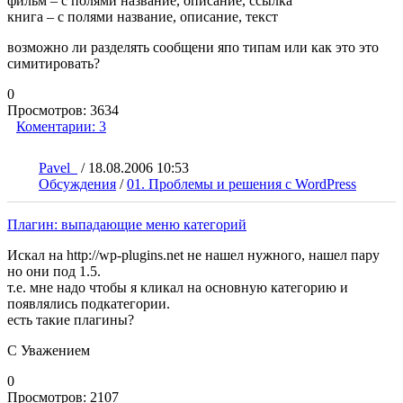
фильм – с полями название, описание, ссылка
книга – с полями название, описание, текст
возможно ли разделять сообщени япо типам или как это это
симитировать?
0
Просмотров:
3634
Коментарии:
3
Pavel_
/
18.08.2006 10:53
Обсуждения
/
01. Проблемы и решения с WordPress
Плагин: выпадающие меню категорий
Искал на http://wp-plugins.net не нашел нужного, нашел пару
но они под 1.5.
т.е. мне надо чтобы я кликал на основную категорию и
появлялись подкатегории.
есть такие плагины?
С Уважением
0
Просмотров:
2107