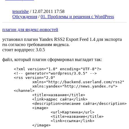
tenorishe
/
12.07.2011 17:58
Обсуждения
/
01. Проблемы и решения с WordPress
плагин для яндекс-новостей
установил плагин Yandex RSS2 Export Feed 1.4 для экспорта
rss согласно требованиям яндекса.
стоит вордпресс 3.0.5
файл, который плагин сформировал выгладит так:
<?xml version="1.0" encoding="UTF-8"?>

<!-- generator="wordpress/3.0.5" -->

<rss version="2.0" 

	xmlns="http://backend.userland.com/rss2"

	xmlns:yandex="http://news.yandex.ru">

<channel>

	<title>название</title>

	<link>адрес сайта</link>

	<description>описание сайта</description>

	<image>

		<url>Картинка</url> 

		<title>название</title> 

		<link>ссылка</link> 

	</image>
