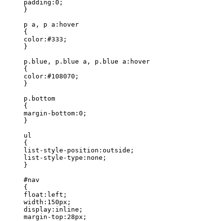
padding:0;

}

p a, p a:hover

{

color:#333;

}

p.blue, p.blue a, p.blue a:hover

{

color:#108070;

}

p.bottom

{

margin-bottom:0;

}

ul

{

list-style-position:outside;

list-style-type:none;

}

#nav

{

float:left;

width:150px;

display:inline;

margin-top:28px;
