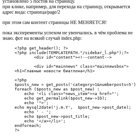
установлено 5 постов на страницу.
при клике, например, для перехода на страницу, открывается
адрес вида: страница/page/2
при этом сам контент страницы НЕ МЕНЯЕТСЯ!
пока эксперементы успехом не увенчались. в чём проблема не
знаю. фот на всякий случай index.php:
<?php get_header(); ?>

<?php include(TEMPLATEPATH."/sidebar_l.php");?>

	<div id="content"><!--content-->

	<div id="mainnews" class="mainnewsbox">

<h1>Главные новости биатлона</h1>

<?php

$posts_new = get_posts('category=1&numberposts=5')
foreach ($posts_new as $post_new) :

    echo '<li class="news_item"><a href="'; 

    echo get_permalink($post_new->ID);

    echo '">';

echo mysql2date('j.m.Y',  $post_new->post_date);

    echo ' - ';

    echo $post_new->post_title;

    echo '</a></li>';

endforeach;    

?>
