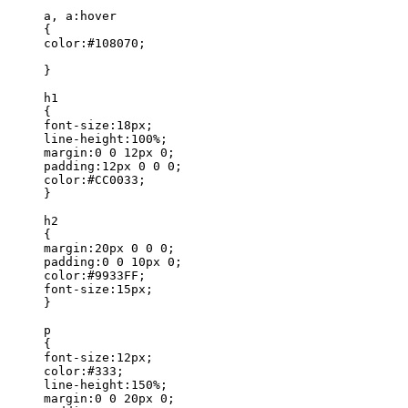
a, a:hover

{

color:#108070;

}

h1

{

font-size:18px;

line-height:100%;

margin:0 0 12px 0;

padding:12px 0 0 0;

color:#CC0033;

}

h2

{

margin:20px 0 0 0;

padding:0 0 10px 0;

color:#9933FF;

font-size:15px;

}

p

{

font-size:12px;

color:#333;

line-height:150%;

margin:0 0 20px 0;
