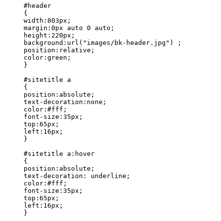
#header

{

width:803px;

margin:0px auto 0 auto;

height:220px;

background:url("images/bk-header.jpg") ;

position:relative;

color:green;

}

#sitetitle a

{

position:absolute;

text-decoration:none;

color:#fff;

font-size:35px;

top:65px;

left:16px;

}

#sitetitle a:hover

{

position:absolute;

text-decoration: underline;

color:#fff;

font-size:35px;

top:65px;

left:16px;

}
