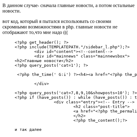
В данном случае- сначала главные новости, а потом остальные
новости.
вот код, который я пытался использовать со своими
скромными возможностями в php. главные новости не
отображают то,что мне надо (((
<?php get_header(); ?>

<?php include(TEMPLATEPATH."/sidebar_l.php");?>

	<div id="content"><!--content-->

	<div id="mainnews" class="mainnewsbox">

<h2>Главные новости</h2>

<?php query_posts('cat=1'); ?>

 <?php the_time(' G:i') ?><h4><a href="<?php the_p
	</div>

<?php query_posts('cat=7,8,9,10&showposts=10'); ?>

<?php if (have_posts()) : while (have_posts()) : t
		<div class="entry"><!-- Entry -->

			<h2 class="post-title">

			<a href="<?php the_permalink() ?>" r
			</h2>

			<?php the_content();?>

и так далее