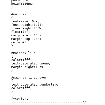
padding:0;

height:36px;

}

#mainnav li

{

font-size:16px;

font-weight:bold;

line-height:100%;

float:left;

margin-left:10px;

margin-top:12px;

color:#fff;

}

#mainnav li a

{

color:#fff;

text-decoration:none;

margin-right:10px;

}

#mainnav li a:hover

{

text-decoration:underline;

color:#fff;

}

/*content

--------------------------------------*/
