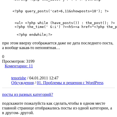
<?php query_posts('cat=6,11&showposts=10'); ?>

 <ul> <?php while (have_posts()) : the_post(); ?>

 <?php the_time(' G:i') ?><h5><a href="<?php the_p
  <?php endwhile;?>
при этом вверху отображается даже не дата последнего поста,
а вообще какая-то непонятная…
0
Просмотров:
3199
Коментарии:
11
tenorishe
/
04.01.2011 12:47
Обсуждения
/
01. Проблемы и решения с WordPress
посты из разных категорий?
подскажите пожалуйста как сделать,чтобы в одном месте
главной странице отображались посты из одной категории, а
в другом- другой.