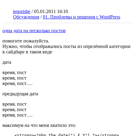
tenorishe
/
05.01.2011 16:10
Обсуждения
/
01. Проблемы и решения с WordPress
одна дата на несколько постов
помогите пожалуйста.
Нужно, чтобы отображались посты из опрелённой категории
в сайдбаре в таком виде
дата
время, пост
время, пост
время, пост….
предыдущая дата
время, пост
время, пост
время, пост….
максимум на что меня хватило это:
<strong><?php the_date("j F Y") ?></strong>
