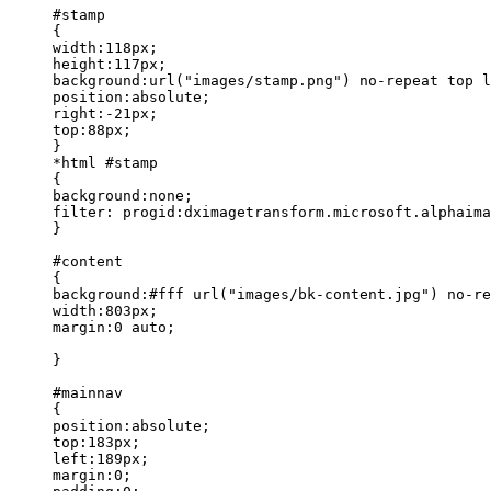
#stamp

{

width:118px;

height:117px;

background:url("images/stamp.png") no-repeat top l
position:absolute;

right:-21px;

top:88px;

}

*html #stamp

{

background:none;

filter: progid:dximagetransform.microsoft.alphaima
}

#content

{

background:#fff url("images/bk-content.jpg") no-re
width:803px;

margin:0 auto;

}

#mainnav

{

position:absolute;

top:183px;

left:189px;

margin:0;
