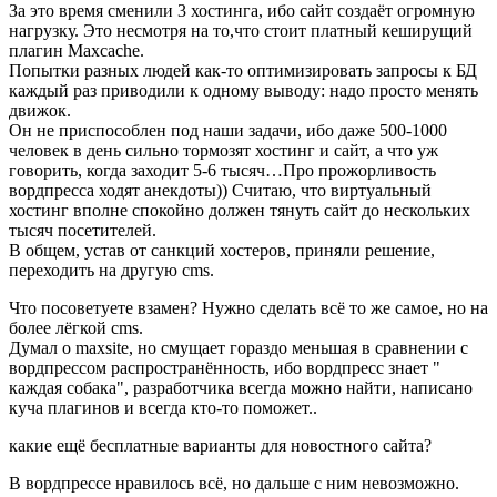
За это время сменили 3 хостинга, ибо сайт создаёт огромную
нагрузку. Это несмотря на то,что стоит платный кеширущий
плагин Maxcache.
Попытки разных людей как-то оптимизировать запросы к БД
каждый раз приводили к одному выводу: надо просто менять
движок.
Он не приспособлен под наши задачи, ибо даже 500-1000
человек в день сильно тормозят хостинг и сайт, а что уж
говорить, когда заходит 5-6 тысяч…Про прожорливость
вордпресса ходят анекдоты)) Считаю, что виртуальный
хостинг вполне спокойно должен тянуть сайт до нескольких
тысяч посетителей.
В общем, устав от санкций хостеров, приняли решение,
переходить на другую cms.
Что посоветуете взамен? Нужно сделать всё то же самое, но на
более лёгкой cms.
Думал о maxsite, но смущает гораздо меньшая в сравнении с
вордпрессом распространённость, ибо вордпресс знает "
каждая собака", разработчика всегда можно найти, написано
куча плагинов и всегда кто-то поможет..
какие ещё бесплатные варианты для новостного сайта?
В вордпрессе нравилось всё, но дальше с ним невозможно.