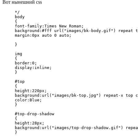
Вот нынешний css
*/

body

{

font-family:Times New Roman;

background:#fff url("images/bk-body.gif") repeat t
margin:0px auto 0 auto;

}

img

{

border:0;

display:inline;

}

#top

{

height:220px;

background:url("images/bk-top.jpg") repeat-x top c
color:Blue;

}

#top-drop-shadow

{

height:28px;

background:url("images/top-drop-shadow.gif") repea
}
