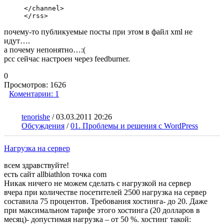
</channel>

</rss>
почему-то публикуемые посты при этом в файл xml не
идут….
а почему непонятно…:(
рсс сейчас настроен через feedburner.
0
Просмотров:
1626
Коментарии:
1
tenorishe
/
03.03.2011 20:26
Обсуждения
/
01. Проблемы и решения с WordPress
Нагрузка на сервер
всем здравствуйте!
есть сайт allbiathlon точка com
Никак ничего не можем сделать с нагрузкой на сервер
вчера при количестве посетителей 2500 нагрузка на сервер
составила 75 процентов. Требования хостинга- до 20. Даже
при максимальном тарифе этого хостинга (20 долларов в
месяц)- допустимая нагрузка – от 50 %. хостинг такой: