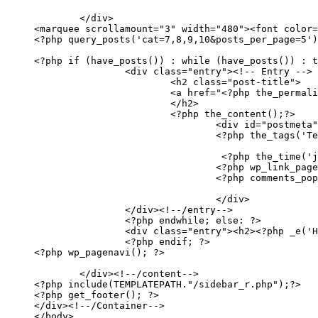
	</div>

<marquee scrollamount="3" width="480"><font color=
<?php query_posts('cat=7,8,9,10&posts_per_page=5')
<?php if (have_posts()) : while (have_posts()) : t
		<div class="entry"><!-- Entry -->

			<h2 class="post-title">

			<a href="<?php the_permalink() ?>" r
			</h2>

			<?php the_content();?>

				<div id="postmeta" class="
				<?php the_tags('Теги: ',' • 
				 <?php the_time('j M, Y  
				<?php wp_link_pages();
				<?php comments_popup_link(__('<strong>
				</div>

		</div><!--/entry-->

		<?php endwhile; else: ?>

		<div class="entry"><h2><?php _e('Ничего 
		<?php endif; ?>

<?php wp_pagenavi(); ?>

	</div><!--/content-->

<?php include(TEMPLATEPATH."/sidebar_r.php");?>

<?php get_footer(); ?>

</div><!--/Container-->

</body>
