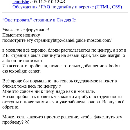
tenorishe
/
05.11.2010 12:43
Обсуждения
/
FAQ по дизайну и верстке (HTML, CSS)
“Оцентровать” страницу в Css для Ie
Уважаемые форумчане!
Помогите новичку.
посмотрите эту страницуhttp://daniel.guide-moscou.com/
в мозилле всё хорошо, блоки располагаются по центру, а вот в
ИЕ- страница была сдвинута на левый край, так как margin: o
auto он не понимает
Из всего,что пробовал, помогло только добавление к body в
css text-align: center;
Всё вроде бы нормально, но теперь содержимое и текст в
блоках тоже весь по центру :/
Мне это совсем ни к чему, надо как в мозилле.
Начал пробовать править у каждого атрибута в отдельности
отступы и поля: запутался и уже заболела голова. Вернул всё
обратно.
Может есть какое-то простое решение, чтобы фиксануть эту
проблему? 🙁