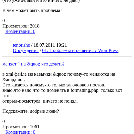
(что уже делали и это ничего не дает)
В чем может быть проблема?
0
Просмотров:
2018
Коментарии:
6
tenorishe
/
18.07.2011 19:21
Обсуждения
/
01. Проблемы и решения с WordPress
меняет " на &quot; что делать?
в xml файле rss кавычки &quot; почему-то меняются на
&amp;quot;
Это касается почему-то только заголовков постов.
знаю,что надо что-то поменять в formatting.php, только вот
что…
открыл-посмотрел: ничего не понял.
Подскажите, добрые люди?
0
Просмотров:
1061
Коментарии:
0