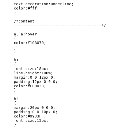
text-decoration:underline;

color:#fff;

}

/*content

--------------------------------------*/

a, a:hover

{

color:#108070;

}

h1

{

font-size:18px;

line-height:100%;

margin:0 0 12px 0;

padding:12px 0 0 0;

color:#CC0033;

}

h2

{

margin:20px 0 0 0;

padding:0 0 10px 0;

color:#9933FF;

font-size:15px;

}
