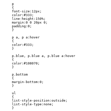
p

{

font-size:12px;

color:#333;

line-height:150%;

margin:0 0 20px 0;

padding:0;

}

p a, p a:hover

{

color:#333;

}

p.blue, p.blue a, p.blue a:hover

{

color:#108070;

}

p.bottom

{

margin-bottom:0;

}

ul

{

list-style-position:outside;

list-style-type:none;

}
