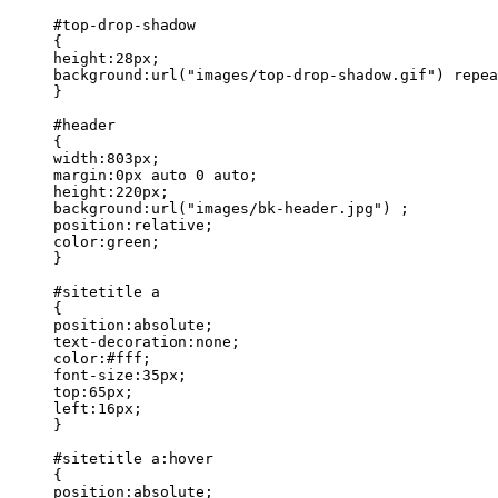
#top-drop-shadow

{

height:28px;

background:url("images/top-drop-shadow.gif") repea
}

#header

{

width:803px;

margin:0px auto 0 auto;

height:220px;

background:url("images/bk-header.jpg") ;

position:relative;

color:green;

}

#sitetitle a

{

position:absolute;

text-decoration:none;

color:#fff;

font-size:35px;

top:65px;

left:16px;

}

#sitetitle a:hover

{

position:absolute;
