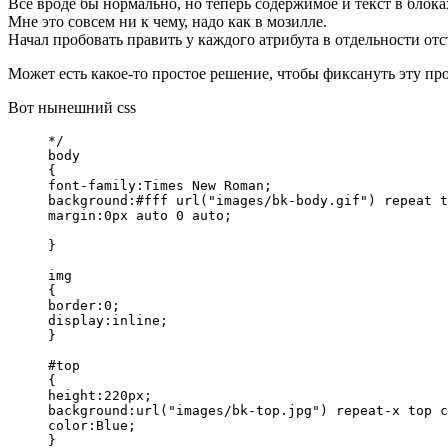
Всё вроде бы нормально, но теперь содержимое и текст в блоках
Мне это совсем ни к чему, надо как в мозилле.
Начал пробовать править у каждого атрибута в отдельности отст
Может есть какое-то простое решение, чтобы фиксануть эту пр
Вот нынешний css
*/

body

{

font-family:Times New Roman;

background:#fff url("images/bk-body.gif") repeat t
margin:0px auto 0 auto;

}

img

{

border:0;

display:inline;

}

#top

{

height:220px;

background:url("images/bk-top.jpg") repeat-x top c
color:Blue;

}
