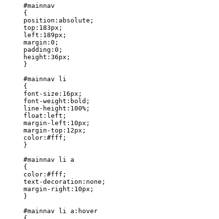
#mainnav

{

position:absolute;

top:183px;

left:189px;

margin:0;

padding:0;

height:36px;

}

#mainnav li

{

font-size:16px;

font-weight:bold;

line-height:100%;

float:left;

margin-left:10px;

margin-top:12px;

color:#fff;

}

#mainnav li a

{

color:#fff;

text-decoration:none;

margin-right:10px;

}

#mainnav li a:hover

{
