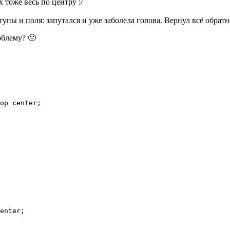
 тоже весь по центру :/
упы и поля: запутался и уже заболела голова. Вернул всё обратн
облему? 🙁
op center;

enter;
