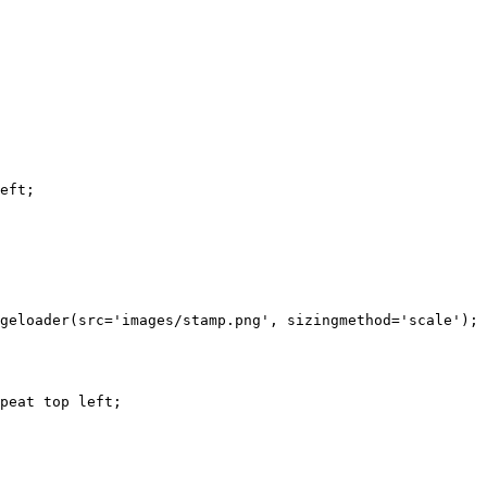
eft;

geloader(src='images/stamp.png', sizingmethod='scale');

peat top left;
