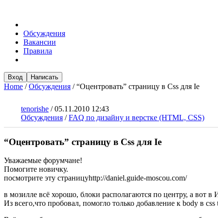
Обсуждения
Вакансии
Правила
Вход
Написать
Home
/
Обсуждения
/
“Оцентровать” страницу в Css для Ie
tenorishe
/
05.11.2010 12:43
Обсуждения
/
FAQ по дизайну и верстке (HTML, CSS)
“Оцентровать” страницу в Css для Ie
Уважаемые форумчане!
Помогите новичку.
посмотрите эту страницуhttp://daniel.guide-moscou.com/
в мозилле всё хорошо, блоки располагаются по центру, а вот в 
Из всего,что пробовал, помогло только добавление к body в css tex