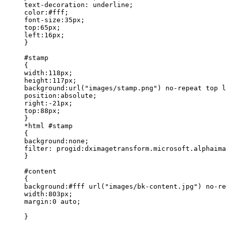
text-decoration: underline;

color:#fff;

font-size:35px;

top:65px;

left:16px;

}

#stamp

{

width:118px;

height:117px;

background:url("images/stamp.png") no-repeat top l
position:absolute;

right:-21px;

top:88px;

}

*html #stamp

{

background:none;

filter: progid:dximagetransform.microsoft.alphaima
}

#content

{

background:#fff url("images/bk-content.jpg") no-re
width:803px;

margin:0 auto;

}
