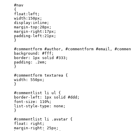
#nav

{

float:left;

width:150px;

display:inline;

margin-top:28px;

margin-right:17px;

padding-left:21px;

}

#commentform #author, #commentform #email, #commen
background: #fff;

border: 1px solid #333;

padding: .2em;

}

#commentform textarea {

width: 550px;

}

#commentlist li ul {

border-left: 1px solid #ddd;

font-size: 110%;

list-style-type: none;

}

#commentlist li .avatar {

float: right;

margin-right: 25px;
