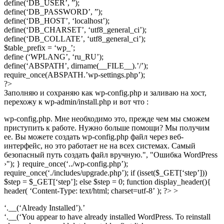
define(‘DB_USER’, ”);
define(‘DB_PASSWORD’, ”);
define(‘DB_HOST’, ‘localhost’);
define(‘DB_CHARSET’, ‘utf8_general_ci’);
define(‘DB_COLLATE’, ‘utf8_general_ci’);
$table_prefix = ‘wp_’;
define (‘WPLANG’, ‘ru_RU’);
define(‘ABSPATH’, dirname(__FILE__).’/’);
require_once(ABSPATH.’wp-settings.php’);
?>
Заполняю и сохраняю как wp-config.php и заливаю на хост,
перехожу к wp-admin/install.php и вот что :
wp-config.php. Мне необходимо это, прежде чем мы сможем
приступить к работе. Нужно больше помощи? Мы получим
ее. Вы можете создать wp-config.php файл через веб-
интерфейс, но это работает не на всех системах. Самый
безопасный путь создать файл вручную.", "Ошибка WordPress
›"); } require_once(‘../wp-config.php’);
require_once(‘./includes/upgrade.php’); if (isset($_GET[‘step’]))
$step = $_GET[‘step’]; else $step = 0; function display_header(){
header( ‘Content-Type: text/html; charset=utf-8’ ); ?> >
‘.__(‘Already Installed’).’
‘.__(‘You appear to have already installed WordPress. To reinstall