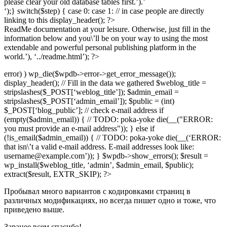
please clear your old database tables first.’).’
‘);} switch($step) { case 0: case 1: // in case people are directly
linking to this display_header(); ?>
ReadMe documentation at your leisure. Otherwise, just fill in the
information below and you\’ll be on your way to using the most
extendable and powerful personal publishing platform in the
world.’), ‘../readme.html’); ?>
error) ) wp_die($wpdb->error->get_error_message());
display_header(); // Fill in the data we gathered $weblog_title =
stripslashes($_POST[‘weblog_title’]); $admin_email =
stripslashes($_POST[‘admin_email’]); $public = (int)
$_POST[‘blog_public’]; // check e-mail address if
(empty($admin_email)) { // TODO: poka-yoke die(__("ERROR:
you must provide an e-mail address")); } else if
(!is_email($admin_email)) { // TODO: poka-yoke die(__(‘ERROR:
that isn\’t a valid e-mail address. E-mail addresses look like:
username@example.com’)); } $wpdb->show_errors(); $result =
wp_install($weblog_title, ‘admin’, $admin_email, $public);
extract($result, EXTR_SKIP); ?>
Пробывал много вариантов с кодировками страниц в
различных модификациях, но всегда пишет одно и тоже, что
приведено выше.
Заранее всем спасибо!