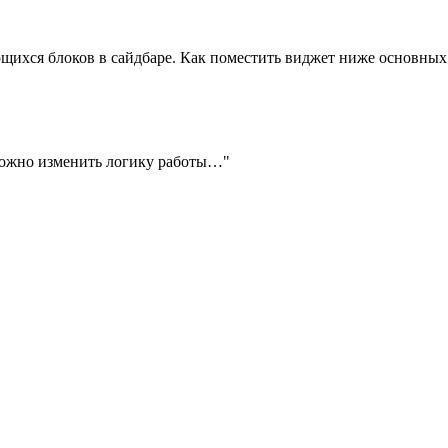
ющихся блоков в сайдбаре. Как поместить виджет ниже основных
http://mywordpress.ru/support/viewtopic.php?id=5083 начиная с "Можно изменить логику работы…"