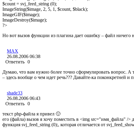
$count = svj_feed_string (0);
ImageString($image, 2, 5, 1, $count, $black);
ImageGIF($image);
ImageDestroy($image);
?>
Но вот вызов функции из плагина дает ошибку – файл ничего н
MAX
26.08.2006 06:38
Ответить
0
Думаю, что вам нужно более точно сформулировать вопрос. А то
– здесь вообще о чем идет речь??? Давайте-ка поконкретней и п
shade33
26.08.2006 06:43
Ответить
0
текст php-файла я привел 🙂
его (файла) вызов я хочу поместить в <img src="имя_файла" /> 
функция svj_feed_string (0);, которая отличается от svj_feed_sho