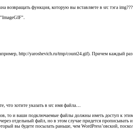
Уберите header из своей функции. Вы сами подумайте, что должна возвращать функция, которую вы вставляете в src тэга img???
"ImageGIF".
ример, http://yaroshevich.ru/tmp/count24.gif). Причем каждый р
е, что хотите указать в src имя файла…
нов, то и ваши подключаемые файлы должны иметь доступ к эти
ерез отдельный файл, но в этом случае придется прописывать и 
который вы будете посылать раньше, чем WordPress’овский, поск