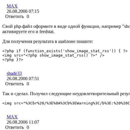
MAX
26.08.2006 07:15
Ответить
0
Свой php-файл оформите в виде одной функции, например "show_
активируете его и feedstat.
Для получения результата в шаблоне пишите:
<?php if (function_exists('show_image_stat_rss')) { ?>

<img src="<?php show_image_stat_rss() ?>" />

<?php }?>
shade33
26.08.2006 07:51
Ответить
0
Так и сделал. Получил следующие неудовлетворительный резул
<img src="%3Cbr%20/%3E%0A%3Cb%3EWarning%3C/b%3E:%20%20C
MAX
26.08.2006 11:07
Ответить
0