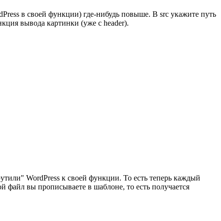
dPress в своей функции) где-нибудь повыше. В src укажите путь
кция вывода картинки (уже с header).
утили" WordPress к своей функции. То есть теперь каждый
й файл вы прописываете в шаблоне, то есть получается