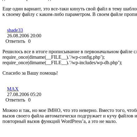
Еще один вариант, это все-таки кинуть свой файл в тему шаблон
к своему файлу с каким-либо параметром. В своем файле пропиш
shade33
26.08.2006 20:00
Ответить
0
Решилось все в итоге прописывание в первоначальном файле сл
require_once(dirname(__FILE__).’/wp-config.php’);
require_once(dirname(__FILE__).’/wp-includes/wp-db.php’);
Спасибо за Вашу помощь!
MAX
27.08.2006 05:20
Ответить
0
Можно и так, но мое IMHO, что это неверно. Вместо того, что
вызов своего файла автоматически подгружает и кучу файлов и
повторный вызов функций WordPress’а, а это не мало.