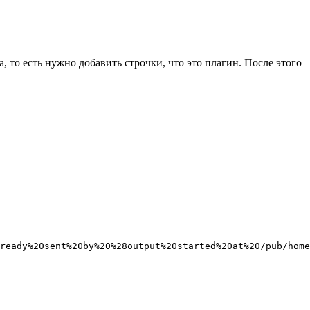
, то есть нужно добавить строчки, что это плагин. После этого
ready%20sent%20by%20%28output%20started%20at%20/pub/home