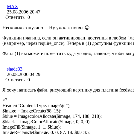
MAX
25.08.2006 20:47
Ответить
0
Несколько запутано… Ну уж как понял 😉
Функции плагина, если он активирован, доступны в любом "мес
(например, через require_once). Теперь в (1) доступны функции
Файл (1) вы можете поместить куда угодно, главное, чтобы вы 
shade33
26.08.2006 04:29
Ответить
0
Я хочу написать файл, рисующий картинку для плагина feedstat
<?
Header("Content-Type: image/gif");
$image = ImageCreate(88, 15);
$blue = ImagecolorAllocate($image, 174, 188, 218);
$black = ImageColorAllocate($image, 0, 0, 0);
ImageFill($image, 1, 1, $blue);
ImageRectangle($image, 0, 0, 87, 14, $black);