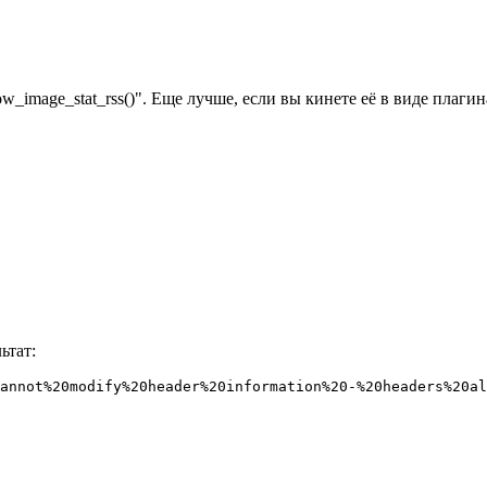
image_stat_rss()". Еще лучше, если вы кинете её в виде плагина
ьтат:
annot%20modify%20header%20information%20-%20headers%20al