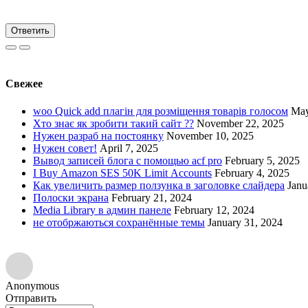
Ответить
Свежее
woo Quick add плагін для розміщення товарів голосом
May
Хто знає як зробити такий сайт ??
November 22, 2025
Нужен разраб на постоянку
November 10, 2025
Нужен совет!
April 7, 2025
Вывод записей блога с помощью acf pro
February 5, 2025
I Buy Amazon SES 50K Limit Accounts
February 4, 2025
Как увеличить размер ползунка в заголовке слайдера
Janu
Полоски экрана
February 21, 2024
Media Library в админ панеле
February 12, 2024
не отобржаються сохранённые темы
January 31, 2024
Anonymous
Отправить