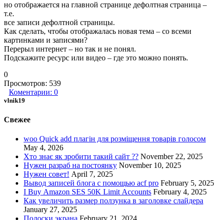
но отображается на главной странице дефолтная страница –
т.е.
все записи дефолтной страницы.
Как сделать, чтобы отображалась новая тема – со всеми
картинками и записями?
Перерыл интернет – но так и не понял.
Подскажите ресурс или видео – где это можно понять.
0
Просмотров:
539
Коментарии:
0
vlnik19
Свежее
woo Quick add плагін для розміщення товарів голосом
May 4, 2026
Хто знає як зробити такий сайт ??
November 22, 2025
Нужен разраб на постоянку
November 10, 2025
Нужен совет!
April 7, 2025
Вывод записей блога с помощью acf pro
February 5, 2025
I Buy Amazon SES 50K Limit Accounts
February 4, 2025
Как увеличить размер ползунка в заголовке слайдера
January 27, 2025
Полоски экрана
February 21, 2024