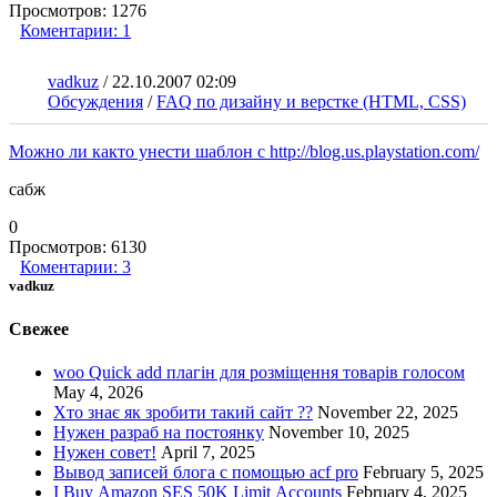
Просмотров:
1276
Коментарии:
1
vadkuz
/
22.10.2007 02:09
Обсуждения
/
FAQ по дизайну и верстке (HTML, CSS)
Можно ли както унести шаблон с http://blog.us.playstation.com/
сабж
0
Просмотров:
6130
Коментарии:
3
vadkuz
Свежее
woo Quick add плагін для розміщення товарів голосом
May 4, 2026
Хто знає як зробити такий сайт ??
November 22, 2025
Нужен разраб на постоянку
November 10, 2025
Нужен совет!
April 7, 2025
Вывод записей блога с помощью acf pro
February 5, 2025
I Buy Amazon SES 50K Limit Accounts
February 4, 2025