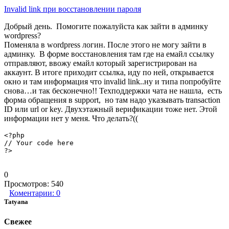
Invalid link при восстановлении пароля
Добрый день. Помогите пожалуйста как зайти в админку
wordpress?
Поменяла в wordpress логин. После этого не могу зайти в
админку. В форме восстановления там где на емайл ссылку
отправляют, ввожу емайл который зарегистрирован на
аккаунт. В итоге приходит ссылка, иду по ней, открывается
окно и там информация что invalid link..ну и типа попробуйте
снова…и так бесконечно!! Техподдержки чата не нашла, есть
форма обращения в support, но там надо указывать transaction
ID или url or key. Двухэтажный верификации тоже нет. Этой
информации нет у меня. Что делать?((
<?php
// Your code here
?>
0
Просмотров:
540
Коментарии:
0
Tatyana
Свежее