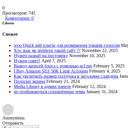
0
Просмотров:
745
Коментарии:
0
Likoon
Свежее
woo Quick add плагін для розміщення товарів голосом
May
Хто знає як зробити такий сайт ??
November 22, 2025
Нужен разраб на постоянку
November 10, 2025
Нужен совет!
April 7, 2025
Вывод записей блога с помощью acf pro
February 5, 2025
I Buy Amazon SES 50K Limit Accounts
February 4, 2025
Как увеличить размер ползунка в заголовке слайдера
Janu
Полоски экрана
February 21, 2024
Media Library в админ панеле
February 12, 2024
не отобржаються сохранённые темы
January 31, 2024
Anonymous
Отправить