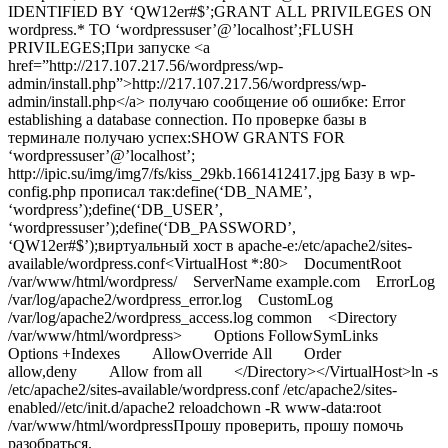
IDENTIFIED BY ‘QW12er#$’;GRANT ALL PRIVILEGES ON
wordpress.* TO ‘wordpressuser’@’localhost’;FLUSH
PRIVILEGES;При запуске <a
href=”http://217.107.217.56/wordpress/wp-
admin/install.php”>http://217.107.217.56/wordpress/wp-
admin/install.php</a> получаю сообщение об ошибке: Error
establishing a database connection. По проверке базы в
терминале получаю успех:SHOW GRANTS FOR
‘wordpressuser’@’localhost’;
http://ipic.su/img/img7/fs/kiss_29kb.1661412417.jpg Базу в wp-
config.php прописал так:define(‘DB_NAME’,
‘wordpress’);define(‘DB_USER’,
‘wordpressuser’);define(‘DB_PASSWORD’,
‘QW12er#$’);виртуальный хост в apache-e:/etc/apache2/sites-
available/wordpress.conf<VirtualHost *:80> DocumentRoot
/var/www/html/wordpress/ ServerName example.com ErrorLog
/var/log/apache2/wordpress_error.log CustomLog
/var/log/apache2/wordpress_access.log common <Directory
/var/www/html/wordpress> Options FollowSymLinks
Options +Indexes AllowOverride All Order
allow,deny Allow from all </Directory></VirtualHost>ln -s
/etc/apache2/sites-available/wordpress.conf /etc/apache2/sites-
enabled//etc/init.d/apache2 reloadchown -R www-data:root
/var/www/html/wordpressПрошу проверить, прошу помочь
разобраться.