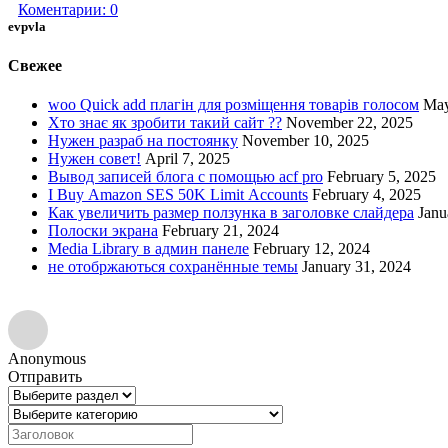
Коментарии:
0
evpvla
Свежее
woo Quick add плагін для розміщення товарів голосом
May
Хто знає як зробити такий сайт ??
November 22, 2025
Нужен разраб на постоянку
November 10, 2025
Нужен совет!
April 7, 2025
Вывод записей блога с помощью acf pro
February 5, 2025
I Buy Amazon SES 50K Limit Accounts
February 4, 2025
Как увеличить размер ползунка в заголовке слайдера
Janu
Полоски экрана
February 21, 2024
Media Library в админ панеле
February 12, 2024
не отобржаються сохранённые темы
January 31, 2024
Anonymous
Отправить