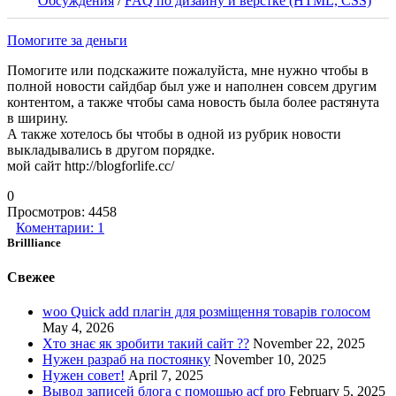
Обсуждения
/
FAQ по дизайну и верстке (HTML, CSS)
Помогите за деньги
Помогите или подскажите пожалуйста, мне нужно чтобы в
полной новости сайдбар был уже и наполнен совсем другим
контентом, а также чтобы сама новость была более растянута
в ширину.
А также хотелось бы чтобы в одной из рубрик новости
выкладывались в другом порядке.
мой сайт http://blogforlife.cc/
0
Просмотров:
4458
Коментарии:
1
Brillliance
Свежее
woo Quick add плагін для розміщення товарів голосом
May 4, 2026
Хто знає як зробити такий сайт ??
November 22, 2025
Нужен разраб на постоянку
November 10, 2025
Нужен совет!
April 7, 2025
Вывод записей блога с помощью acf pro
February 5, 2025