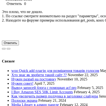
Ответить
0
Это плохо, что не дошло.
1. По ссылке смотрите внимательно на раздел "параметры", особ
2. Находите на форуме примеры использования get_posts, коих 
Ответить
Свежее
woo Quick add плагін для розміщення товарів голосом
May
Хто знає як зробити такий сайт ??
November 22, 2025
Нужен разраб на постоянку
November 10, 2025
Нужен совет!
April 7, 2025
Вывод записей блога с помощью acf pro
February 5, 2025
I Buy Amazon SES 50K Limit Accounts
February 4, 2025
Как увеличить размер ползунка в заголовке слайдера
Janu
Полоски экрана
February 21, 2024
Media Library в админ панеле
February 12, 2024