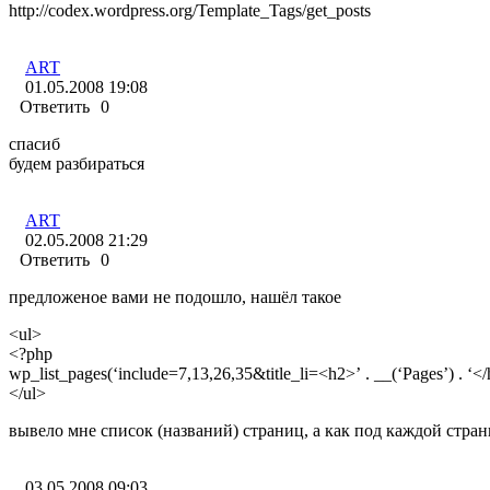
http://codex.wordpress.org/Template_Tags/get_posts
ART
01.05.2008 19:08
Ответить
0
спасиб
будем разбираться
ART
02.05.2008 21:29
Ответить
0
предложеное вами не подошло, нашёл такое
<ul>
<?php
wp_list_pages(‘include=7,13,26,35&title_li=<h2>’ . __(‘Pages’) . ‘</
</ul>
вывело мне список (названий) страниц, а как под каждой стра
03.05.2008 09:03