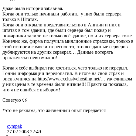
Даже была история забавная.
Когда они только начинали работать, у них были сервера
только в Штатах.
Когда они открыли представительство в Англии и них в
штатах в том здании, где были сервера был пожар и
пожарники залили не только всё здание, но и их сервера тоже.
Конечно же, фирма получила миллионные страховки, только в
этой истории самое интересное то, что все данные серверов
дублируются на других серверах… Данные потерять
практически невозможно!
Когда я себе выбирал где хоститься, чего только не перерыл.
Тонны информации перелопатил. В итоге на свой страх и
риск купился на http://www.exclusivehosting.net/… уж слишком
у них цены в те времена были низкие!!! Практика показала,
что я не ошибся с выбором!
Советую 🙂
*это не реклама, это жизненный опыт передается
cympak
27.02.2008 22:49