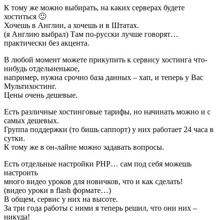
К тому же можно выбирать, на каких серверах будете
хоститься 🙂
Хочешь в Англии, а хочешь и в Штатах.
(я Англию выбрал) Там по-русски лучше говорят…
практически без акцента.
В любой момент можете прикупить к сервису хостинга что-
нибудь отдельненькое,
например, нужна срочно база данных – хап, и теперь у Вас
Мультихостинг.
Цены очень дешевые.
Есть различные хостинговые тарифы, но начинать можно и с
самых дешевых.
Группа поддержки (то бишь саппорт) у них работает 24 часа в
сутки.
К тому же в он-лайне можно задавать вопросы.
Есть отдельные настройки PHP… сам под себя можешь
настроить
много видео уроков для новичков, что и как сделать!
(видео уроки в flash формате…)
В общем, сервис у них на высоте.
За три года работы с ними я теперь решил, что они них –
никуда!