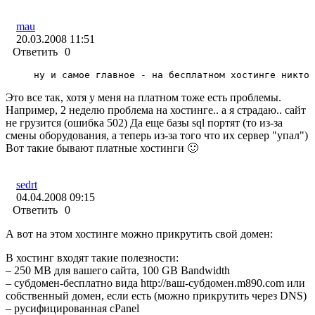
mau
20.03.2008 11:51
Ответить
0
ну и самое главное - на бесплатном хостинге никто 
Это все так, хотя у меня на платном тоже есть проблемы.
Например, 2 неделю проблема на хостинге.. а я страдаю.. сайт
не грузится (ошибка 502) Да еще базы sql портят (то из-за
смены оборудования, а теперь из-за того что их сервер "упал")
Вот такие бывают платные хостинги 🙂
sedrt
04.04.2008 09:15
Ответить
0
А вот на этом хостинге можно прикрутить свой домен:
В хостинг входят такие полезности:
– 250 MB для вашего сайта, 100 GB Bandwidth
– субдомен-бесплатно вида http://ваш-субдомен.m890.com или
собственный домен, если есть (можно прикрутить через DNS)
– русифицированная cPanel