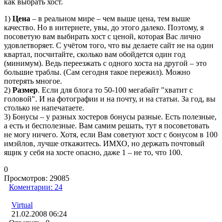
как выбрать хост.
1)
Цена
– в реальном мире – чем выше цена, тем выше
качество. Но в интернете, увы, до этого далеко. Поэтому, я
посоветую вам выбирать хост с ценой, которая Вас лично
удовлетворяет. С учётом того, что вы делаете сайт не на один
квартал, посчитайте, сколько вам обойдется один год
(минимум). Ведь переезжать с одного хоста на другой – это
большие траблы. (Сам сегодня такое пережил). Можно
потерять многое.
2)
Размер
. Если для блога то 50-100 мегабайт "хватит с
головой". И на фотографии и на почту, и на статьи. За год, вы
столько не напечатаете.
3) Бонусы – у разных хостеров бонусы разные. Есть полезные,
а есть и бесполезные. Вам самим решать, тут я посоветовать
не могу ничего. Хотя, если Вам советуют хост с бонусом в 100
имэйлов, лучше откажитесь. ИМХО, но держать почтовый
ящик у себя на хосте опасно, даже 1 – не то, что 100.
0
Просмотров:
29085
Коментарии:
24
Virtual
21.02.2008 06:24