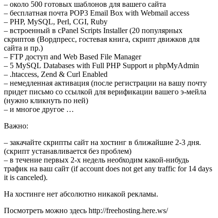
– около 500 готовых шаблонов для вашего сайта
– бесплатная почта POP3 Email Box with Webmail access
– PHP, MySQL, Perl, CGI, Ruby
– встроенный в cPanel Scripts Installer (20 популярных
скриптов (Вордпресс, гостевая книга, скрипт движков для
сайта и пр.)
– FTP доступ and Web Based File Manager
– 5 MySQL Databases with Full PHP Support и phpMyAdmin
– .htaccess, Zend & Curl Enabled
– немедленная активация (после регистрации на вашу почту
придет письмо со ссылкой для верификации вашего э-мейла
(нужно кликнуть по ней)
– и многое другое …
Важно:
– закачайте скрипты сайт на хостинг в ближайшие 2-3 дня.
(скрипт устанавливается без проблем)
– в течение первых 2-х недель необходим какой-нибудь
трафик на ваш сайт (if account does not get any traffic for 14 days
it is canceled).
На хостинге нет абсолютно никакой рекламы.
Посмотреть можно здесь http://freehosting.here.ws/