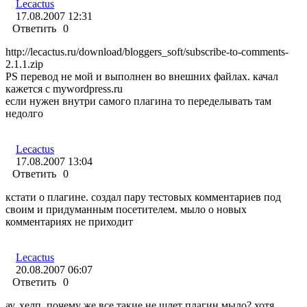
Lecactus
17.08.2007 12:31
Ответить
0
http://lecactus.ru/download/bloggers_soft/subscribe-to-comments-
2.1.1.zip
PS перевод не мой и выполнен во внешних файлах. качал
кажется с mywordpress.ru
если нужен внутри самого плагина то переделывать там
недолго
Lecactus
17.08.2007 13:04
Ответить
0
кстати о плагине. создал пару тестовых комментариев под
своим и придуманным посетителем. мыло о новых
комментариях не приходит
Lecactus
20.08.2007 06:07
Ответить
0
ау. хелп. почему же все такие не шлет плагин мыло? хотя