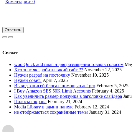
Коментарии:
0
Ответить
Свежее
woo Quick add плагін для розміщення товарів голосом
May
Хто знає як зробити такий сайт ??
November 22, 2025
Нужен разраб на постоянку
November 10, 2025
Нужен совет!
April 7, 2025
Вывод записей блога с помощью acf pro
February 5, 2025
I Buy Amazon SES 50K Limit Accounts
February 4, 2025
Как увеличить размер ползунка в заголовке слайдера
Janu
Полоски экрана
February 21, 2024
Media Library в админ панеле
February 12, 2024
не отобржаються сохранённые темы
January 31, 2024