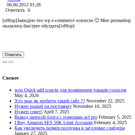
06.06.2012 01:28
Ответить
0
[offtop]Завидую что wp e-commerce освоили 🙂 Мне prestashop
оказалось быстрее обуздать[/offtop]
Ответить
Свежее
woo Quick add плагін для розміщення товарів голосом
May 4, 2026
Хто знає як зробити такий сайт ??
November 22, 2025
Нужен разраб на постоянку
November 10, 2025
Нужен совет!
April 7, 2025
Вывод записей блога с помощью acf pro
February 5, 2025
I Buy Amazon SES 50K Limit Accounts
February 4, 2025
Как увеличить размер ползунка в заголовке слайдера
January 27, 2025