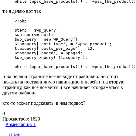
while (wpsc_have_products()) :  wpsc_the_product()
т.е я делаю вот так
<?php

$temp = $wp_query;

$wp_query= null;

$wp_query = new WP_Query();

$taxquery['post_type'] = 'wpsc-product';

$taxquery['posts_per_page'] = 12;

$taxquery['paged'] = $paged;

$wp_query->query( $taxquery );

while (wpsc_have_products()) :  wpsc_the_product()
и на первой странице все выводит правильно. но стоит
нажать на постраничную навигацию и перейти на вторую
страницу, как все ломается и все начинает отображаться в
другом шаблоне.
кто-то может подсказать, в чем подвох?
0
Просмотров:
1620
Коментарии:
1
-HIMk