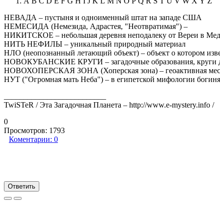
A B C D E F G H I J K L M N O P Q R S T U V W X Y Z
НЕВАДА – пустыня и одноименный штат на западе США
НЕМЕСИДА (Немезида, Адрастея, "Неотвратимая") –
НИКИТСКОЕ – небольшая деревня неподалеку от Вереи в Ме
НИТЬ НЕФИЛЫ – уникальный природный материал
НЛО (неопознанный летающий объект) – объект о котором изве
НОВОКУБАНСКИЕ КРУГИ – загадочные образования, круги д
НОВОХОПЕРСКАЯ ЗОНА (Хоперская зона) – геоактивная местн
НУТ ("Огромная мать Неба") – в египетской мифологии богин
__________________________
TwiSTeR / Эта Загадочная Планета – http://www.e-mystery.info /
0
Просмотров:
1793
Коментарии:
0
Ответить