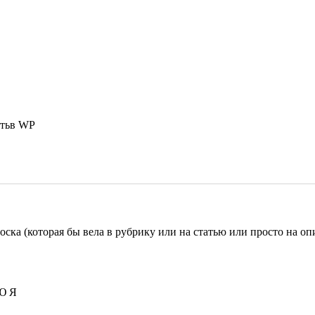
атьв WP
оска (которая бы вела в рубрику или на статью или просто на оп
А Б В Г Д Е Ё Ж З И Й К Л М Н О П Р С Т У Ф Х Ц Ч Ш Щ Э Ю Я