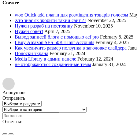
Свежее
woo Quick add плагін для розміщення товарів голосом
May
Хто знає як зробити такий сайт ??
November 22, 2025
Нужен разраб на постоянку
November 10, 2025
Нужен совет!
April 7, 2025
Вывод записей блога с помощью acf pro
February 5, 2025
I Buy Amazon SES 50K Limit Accounts
February 4, 2025
Как увеличить размер ползунка в заголовке слайдера
Janu
Полоски экрана
February 21, 2024
Media Library в админ панеле
February 12, 2024
не отобржаються сохранённые темы
January 31, 2024
Anonymous
Отправить
Ответ на: