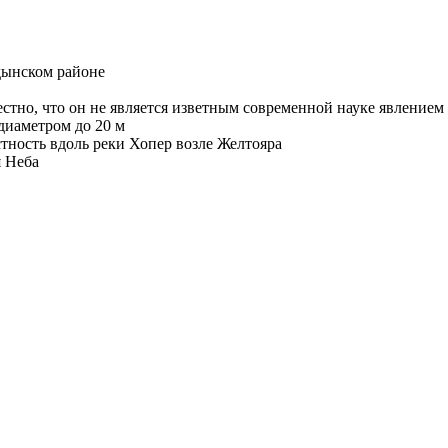
дынском районе
стно, что он не является изветным современной науке явлением
иаметром до 20 м
ость вдоль реки Хопер возле Желтояра
я Неба