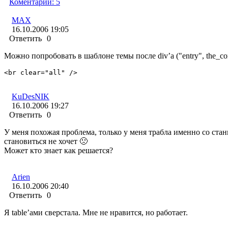
Коментарии:
5
MAX
16.10.2006 19:05
Ответить
0
Можно попробовать в шаблоне темы после div’а ("entry", the_co
<br clear="all" />
KuDesNIK
16.10.2006 19:27
Ответить
0
У меня похожая проблема, только у меня трабла именно со станицами. В "ос
становиться не хочет 🙁
Может кто знает как решается?
Arien
16.10.2006 20:40
Ответить
0
Я table’ами сверстала. Мне не нравится, но работает.