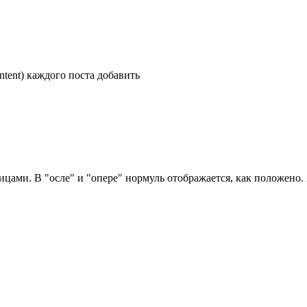
ntent) каждого поста добавить
ле" и "опере" нормуль отображается, как положено. А вот в "лисе" менюха н