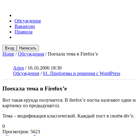
Обсуждения
Вакансии
Правила
Вход
Написать
Home
/
Обсуждения
/
Поехала тема в Firefox’е
Arien
/
16.10.2006 18:30
Обсуждения
/
01. Проблемы и решения с WordPress
Поехала тема в Firefox’е
Вот такая ерунда получается. В firefox’е посты налезают один 
картинку из предыдущего).
Тема – модификация классической. Каждый пост в своём div’е. 
0
Просмотров:
5623