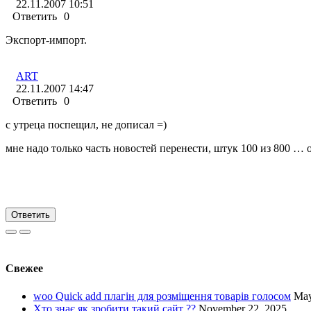
22.11.2007 10:51
Ответить
0
Экспорт-импорт.
ART
22.11.2007 14:47
Ответить
0
с утреца поспещил, не дописал =)
мне надо только часть новостей перенести, штук 100 из 800 … 
Ответить
Свежее
woo Quick add плагін для розміщення товарів голосом
May
Хто знає як зробити такий сайт ??
November 22, 2025