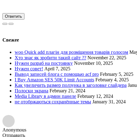
Ответить
Свежее
woo Quick add плагін для розміщення товарів голосом
May
Хто знає як зробити такий сайт ??
November 22, 2025
Нужен разраб на постоянку
November 10, 2025
Нужен совет!
April 7, 2025
Вывод записей блога с помощью acf pro
February 5, 2025
I Buy Amazon SES 50K Limit Accounts
February 4, 2025
Как увеличить размер ползунка в заголовке слайдера
Janu
Полоски экрана
February 21, 2024
Media Library в админ панеле
February 12, 2024
не отобржаються сохранённые темы
January 31, 2024
Anonymous
Отправить