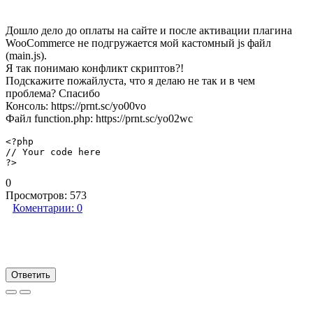
Дошло дело до оплаты на сайте и после активации плагина
WooCommerce не подгружается мой кастомный js файл
(main.js).
Я так понимаю конфликт скриптов?!
Подскажите пожайлуста, что я делаю не так и в чем
проблема? Спасибо
Консоль: https://prnt.sc/yo00vo
Файл function.php: https://prnt.sc/yo02wc
<?php
// Your code here
?>
0
Просмотров:
573
Коментарии:
0
Ответить