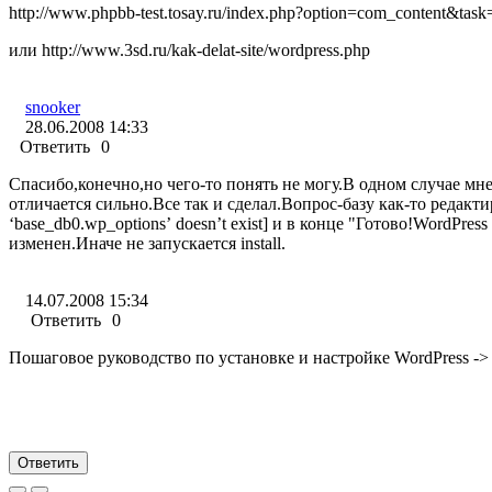
http://www.phpbb-test.tosay.ru/index.php?option=com_content&tas
или http://www.3sd.ru/kak-delat-site/wordpress.php
snooker
28.06.2008 14:33
Ответить
0
Спасибо,конечно,но чего-то понять не могу.В одном случае мне
отличается сильно.Все так и сделал.Вопрос-базу как-то редактир
‘base_db0.wp_options’ doesn’t exist] и в конце "Готово!WordPr
изменен.Иначе не запускается install.
14.07.2008 15:34
Ответить
0
Пошаговое руководство по установке и настройке WordPress -> ht
Ответить