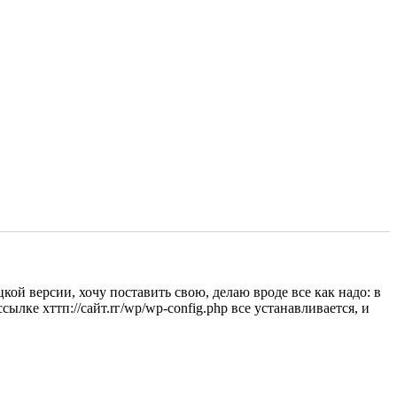
кой версии, хочу поставить свою, делаю вроде все как надо: в
ылке хттп://сайт.rг/wp/wp-config.php все устанавливается, и