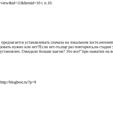
k=view&id=11&Itemid=10 с п.10.
 предлагается устанавливать сначала на локальном хосте,непонят
овать нужно или нет?Если нет-то,еще раз повторюсь,на стадии уст
ess установлен. Ожидали больше шагов? Это все!"при нажатии на в
tp://blogbest.ru/?p=9