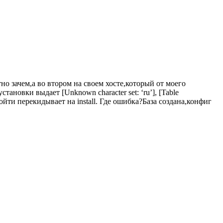
но зачем,а во втором на своем хосте,который от моего
ановки выдает [Unknown character set: ‘ru’], [Table
ойти перекидывает на install. Где ошибка?База создана,конфиг