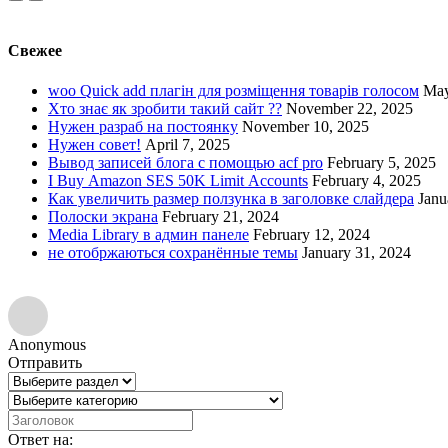
Свежее
woo Quick add плагін для розміщення товарів голосом
May
Хто знає як зробити такий сайт ??
November 22, 2025
Нужен разраб на постоянку
November 10, 2025
Нужен совет!
April 7, 2025
Вывод записей блога с помощью acf pro
February 5, 2025
I Buy Amazon SES 50K Limit Accounts
February 4, 2025
Как увеличить размер ползунка в заголовке слайдера
Janu
Полоски экрана
February 21, 2024
Media Library в админ панеле
February 12, 2024
не отобржаються сохранённые темы
January 31, 2024
Anonymous
Отправить
Ответ на: