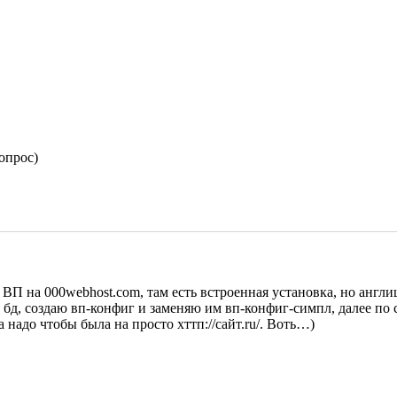
опрос)
ВП на 000webhost.com, там есть встроенная установка, но англиц
бд, создаю вп-конфиг и заменяю им вп-конфиг-симпл, далее по сс
все норм, но видна страничка блога по адресу хттп://сайт.ru/wp а надо чтобы была на просто хттп://сайт.ru/. Воть…)