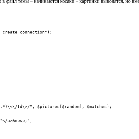
ляю в файл темы – начинаются косяки – картинки выводятся, но в
 create connection");

.*)\<\/td\>/", $pictures[$random], $matches);

"</a>&nbsp;";
