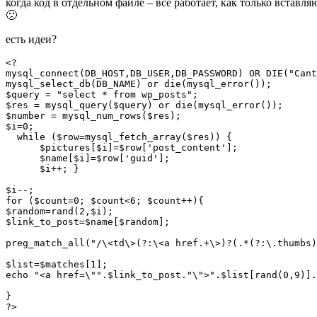
когда код в отдельном файле – все работает, как только встав
🙁
есть идеи?
<?

mysql_connect(DB_HOST,DB_USER,DB_PASSWORD) OR DIE("Cant
mysql_select_db(DB_NAME) or die(mysql_error());

$query = "select * from wp_posts";

$res = mysql_query($query) or die(mysql_error());

$number = mysql_num_rows($res);

$i=0;

  while ($row=mysql_fetch_array($res)) {

      $pictures[$i]=$row['post_content'];

      $name[$i]=$row['guid'];

      $i++; }

$i--;

for ($count=0; $count<6; $count++){

$random=rand(2,$i);

$link_to_post=$name[$random];

preg_match_all("/\<td\>(?:\<a href.+\>)?(.*(?:\.thumbs)
$list=$matches[1];

echo "<a href=\"".$link_to_post."\">".$list[rand(0,9)].
}

?>