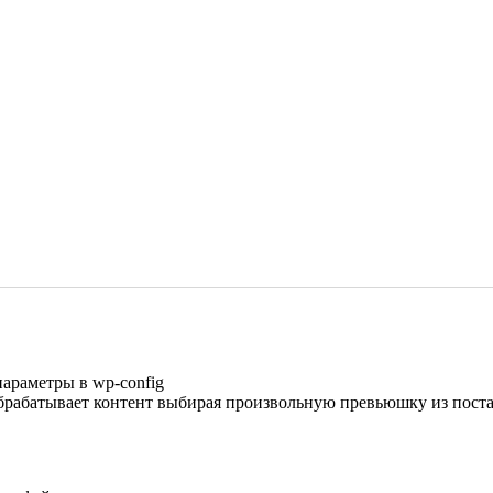
параметры в wp-config
брабатывает контент выбирая произвольную превьюшку из поста и