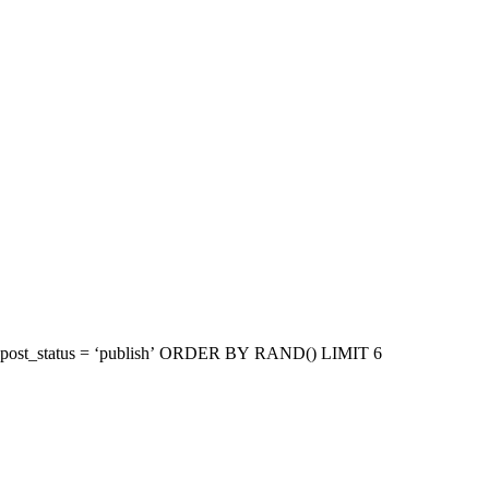
SELECT * FROM $wpdb->posts WHERE post_type = ‘post’ AND post_status = ‘publish’ ORDER BY RAND() LIMIT 6