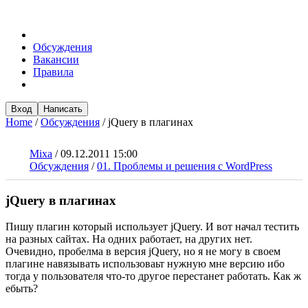
Обсуждения
Вакансии
Правила
Вход
Написать
Home
/
Обсуждения
/
jQuery в плагинах
Mixa
/
09.12.2011 15:00
Обсуждения
/
01. Проблемы и решения с WordPress
jQuery в плагинах
Пишу плагин который использует jQuery. И вот начал тестить
на разных сайтах. На одних работает, на других нет.
Очевидно, пробелма в версия jQuery, но я не могу в своем
плагине навязывать использоваьт нужную мне версию ибо
тогда у пользователя что-то другое перестанет работать. Как ж
ебыть?