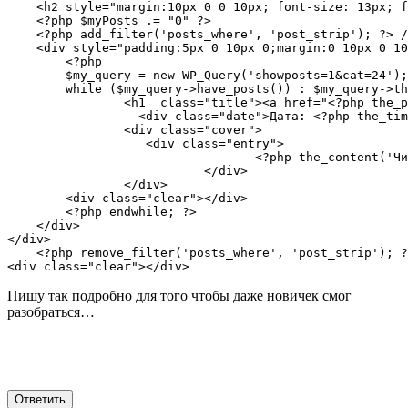
    <h2 style="margin:10px 0 0 10px; font-size: 13px; f
    <?php $myPosts .= "0" ?>

    <?php add_filter('posts_where', 'post_strip'); ?> /
    <div style="padding:5px 0 10px 0;margin:0 10px 0 10
        <?php 

        $my_query = new WP_Query('showposts=1&cat=24');
        while ($my_query->have_posts()) : $my_query->th
                <h1  class="title"><a href="<?php the_p
                  <div class="date">Дата: <?php the_tim
                <div class="cover">

                   <div class="entry">

                                  <?php the_content('Чи
                           </div>

                </div>

        <div class="clear"></div>

        <?php endwhile; ?>

    </div>

</div>

    <?php remove_filter('posts_where', 'post_strip'); ?
<div class="clear"></div>
Пишу так подробно для того чтобы даже новичек смог
разобраться…
Ответить