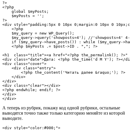
?>

<?php 

    global $myPosts;

    $myPosts = '';

?>

<div style="padding:5px 0 10px 0;margin:0 10px 0 10px;c
    <?php

    $my_query = new WP_Query();

    $my_query->query('showposts=4'); //'showposts=4' 4-
    if ($my_query->have_posts()) : while ($my_query->ha
    <?php $myPosts .= $post->ID . ","; ?>

<h1  class="title"><a href="<?php the_permalink(); ?>" 
<div class="date">Дата: <?php the_time('d M Y'); ?></di
<div class="cover">  

    <div class="entry">

        <?php the_content('Читать далее &raquo;'); ?>

    </div>

</div>

<div class="clear"></div>

<?php endwhile; endif; ?>

</div>

</div>
А теперь из рубрик, покажу код одной рубрики, остальные
выводятся точно также только категорию меняйте из которой
выводите.
<div style="color:#000;">    
