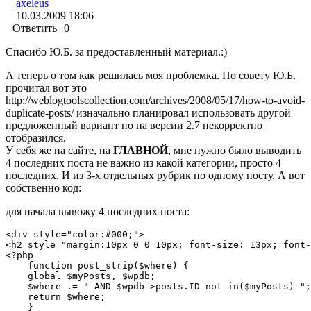
axeleus
10.03.2009 18:06
Ответить
0
Спасибо Ю.Б. за предоставленный материал.:)
А теперь о том как решилась моя проблемка. По совету Ю.Б.
прочитал вот это
http://weblogtoolscollection.com/archives/2008/05/17/how-to-avoid-
duplicate-posts/ изначально планировал использовать другой
предложенный вариант но на версии 2.7 некорректно
отобразился.
У себя же на сайте, на
ГЛАВНОЙ
, мне нужно было выводить
4 последних поста не важно из какой категории, просто 4
последних. И из 3-х отдельных рубрик по одному посту. А вот
собственно код:
для начала вывожу 4 последних поста:
<div style="color:#000;">

<h2 style="margin:10px 0 0 10px; font-size: 13px; font-
<?php

    function post_strip($where) {

    global $myPosts, $wpdb;

    $where .= " AND $wpdb->posts.ID not in($myPosts) ";
    return $where;

    }
