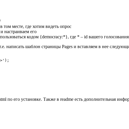
/
 в том месте, где хотим видеть опрос
 и настраиваем его
ользоваться кодом {democracy:*}, где * – id вашего голосования
т.е. написать шаблон страницы Pages и вставляем в нее следующ
>');

tml по его установке. Также в readme есть дополнительная инфо