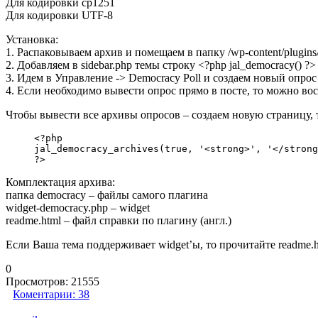
Для кодировки cp1251
Для кодировки UTF-8
Установка:
1. Распаковываем архив и помещаем в папку /wp-content/plugins
2. Добавляем в sidebar.php темы строку <?php jal_democracy() ?>
3. Идем в Управление -> Democracy Poll и создаем новый опрос
4. Если необходимо вывести опрос прямо в посте, то можно восп
Чтобы вывести все архивы опросов – создаем новую страницу, 
<?php

jal_democracy_archives(true, '<strong>', '</strong
?>
Комплектация архива:
папка democracy – файлы самого плагина
widget-democracy.php – widget
readme.html – файл справки по плагину (англ.)
Если Ваша тема поддерживает widget’ы, то прочитайте readme.h
0
Просмотров:
21555
Коментарии:
38