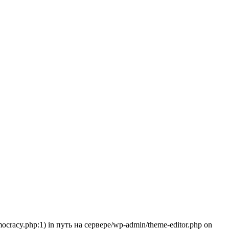
emocracy.php:1) in путь на сервере/wp-admin/theme-editor.php on