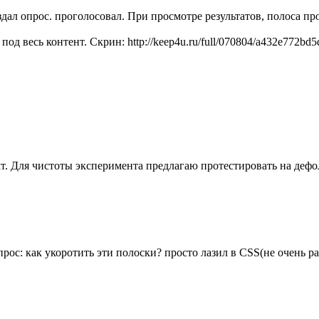
здал опрос. проголосовал. При просмотре результатов, полоса п
од весь контент. Скрин: http://keep4u.ru/full/070804/a432e772bd5
. Для чистоты эксперимента предлагаю протестировать на дефо
рос: как укоротить эти полоски? просто лазил в CSS(не очень р