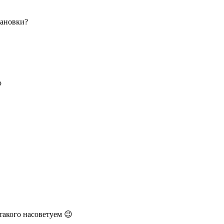
тановки?
о
такого насоветуем 😉