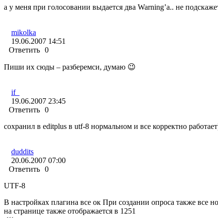
а у меня при голосовании выдается два Warning’а.. не подскажет
mikolka
19.06.2007 14:51
Ответить
0
Пиши их сюды – разберемси, думаю 😉
if_
19.06.2007 23:45
Ответить
0
сохранил в editplus в utf-8 нормальном и все корректно работает
duddits
20.06.2007 07:00
Ответить
0
UTF-8
В настройках плагина все ок При создании опроса также все н
на странице также отображается в 1251