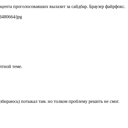
роцента проголосовавших вылазит за сайдбар. Браузер файрфокс.
d480664/jpg
лтной теме.
азбираюсь) потыкал там. но толком проблему решить не смог.