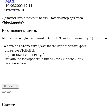
MAX
10.06.2006 17:11
Ответить
0
Делается это с помощью css. Вот пример для тэга
<blockquote>
В css прописывается:
blockquote {background: #F3F3F3 url(comment.gif) top le
То есть для этого тэга указываем использовать фон:
– с цветом #F3F3F3;
– картинокой comment.gif;
– начальное позирование вверх (top) и слева (left);
– без повторов.
Ответить
Свежее