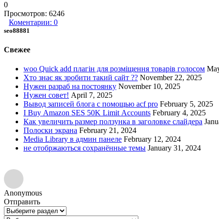
0
Просмотров:
6246
Коментарии:
0
seo88881
Свежее
woo Quick add плагін для розміщення товарів голосом
May
Хто знає як зробити такий сайт ??
November 22, 2025
Нужен разраб на постоянку
November 10, 2025
Нужен совет!
April 7, 2025
Вывод записей блога с помощью acf pro
February 5, 2025
I Buy Amazon SES 50K Limit Accounts
February 4, 2025
Как увеличить размер ползунка в заголовке слайдера
Janu
Полоски экрана
February 21, 2024
Media Library в админ панеле
February 12, 2024
не отобржаються сохранённые темы
January 31, 2024
Anonymous
Отправить