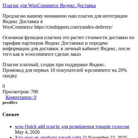
Плагин для WooCommerce Яндекс Доставка
Предлагаю вашему вниманию наш плагин для интеграции
Яндекс Доставки в
WooCommerce https://cmshippers.com/yandex-delivery/
Основная функция плагина это расчет стоимости доставки по
тарифам партнеров Яндекс Достаквки и передача
информации для доставки, в личный кабинет Яндекс, после
того как в woocommerce сделан заказ
Плагин платный, создан при поддержке Яндекс.
Промокод для первых 10 покупателей
wpcommerce
на 20%
скидку
0
Просмотров:
790
Коментарии:
0
preslilvs
Свежее
woo Quick add плагін для розміщення товарів голосом
May 4, 2026
Хто знає як зробити такий сайт ??
November 22, 2025