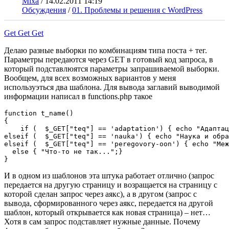
Mixa
/
14.02.2011 14:19
Обсуждения
/
01. Проблемы и решения с WordPress
Get Get Get
Делаю разные выборки по комбинациям типа поста + тег.
Параметры передаются через GET в готовый код запроса, в
который подставлюятся параметры запрашиваемой выборки.
Вообщем, для всех возможных вариантов у меня
используэться два шаблона. Для вывода заглавий выводимой
информации написал в functions.php такое
function t_name()

{  

    if (  $_GET["teq"] == 'adaptation') { echo "Адаптац
elseif (  $_GET["teq"] == 'nauka') { echo "Наука и обра
elseif (  $_GET["teq"] == 'peregovory-oon') { echo "Меж
  else { "Что-то не так...";}

}
И в одном из шаблонов эта штука работает отлично (запрос
передается на другую страницу и возращается на страницу с
которой сделан запрос через аякс), а в другом (запрос с
вывода, сформированного через аякс, передается на другой
шаблон, который открывается как новая страница) – нет…
Хотя в сам запрос подставляет нужные данные. Почему