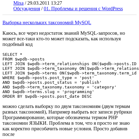
Mixa
/
29.03.2011 13:27
Обсуждения
/
01. Проблемы и решения с WordPress
Выборка нескольких таксономий MySQL
Каюсь, все через недостаток знаний MySQL-запросов, но
может все-таки кто-то может подсказать, как используя
подобный код
SELECT * 

FROM $wpdb->posts

LEFT JOIN $wpdb->term_relationships ON($wpdb->posts.ID 
LEFT JOIN $wpdb->term_taxonomy ON($wpdb->term_relations
LEFT JOIN $wpdb->terms ON($wpdb->term_taxonomy.term_id 
WHERE $wpdb->posts.post_type = 'post' 

AND $wpdb->posts.post_status = 'publish'

AND $wpdb->term_taxonomy.taxonomy = 'category'

AND $wpdb->terms.slug = 'programming'

ORDER BY $wpdb->posts.post_date DESC
можно сделать выборку по двум таксономиям (двум термам
разных таксономий), Например выбрать все записи рубрики
Программирование, которые обозначены термом PHP
таксономии ЯЗЫКИ. Проблема в том, что я просто не знаю
как коректно присобачить новые условия. Просто добавив
после