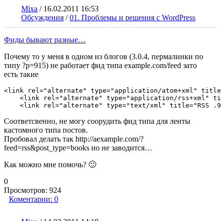
Mixa
/
16.02.2011 16:53
Обсуждения
/
01. Проблемы и решения с WordPress
Фиды бывают разные…
Почему то у меня в одном из блогов (3.0.4, пермалинки по
типу ?p=915) не работает фид типа example.com/feed зато
есть такие
<link rel="alternate" type="application/atom+xml" title
    <link rel="alternate" type="application/rss+xml" ti
    <link rel="alternate" type="text/xml" title="RSS .9
Соответсвенно, не могу соорудить фид типа для ленты
кастомного типа постов.
Пробовал делать так http://aexample.com/?
feed=rss&post_type=books но не заводится…
Как можно мне помочь? 🙂
0
Просмотров:
924
Коментарии:
0