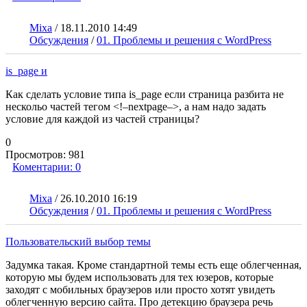
Mixa
/
18.11.2010 14:49
Обсуждения
/
01. Проблемы и решения с WordPress
is_page и
Как сделать условие типа is_page если страница разбита не
нескольо частей тегом <!–nextpage–>, а нам надо задать
условие для каждой из частей страницы?
0
Просмотров:
981
Коментарии:
0
Mixa
/
26.10.2010 16:19
Обсуждения
/
01. Проблемы и решения с WordPress
Пользовательский выбор темы
Задумка такая. Кроме стандартной темы есть еще облегченная,
которую мы будем использовать для тех юзеров, которые
заходят с мобильных браузеров или просто хотят увидеть
облегченную версию сайта. Про детекцию браузера речь