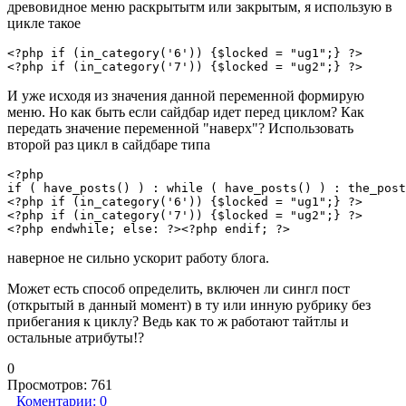
древовидное меню раскрытытм или закрытым, я использую в
цикле такое
<?php if (in_category('6')) {$locked = "ug1";} ?>

<?php if (in_category('7')) {$locked = "ug2";} ?>
И уже исходя из значения данной переменной формирую
меню. Но как быть если сайдбар идет перед циклом? Как
передать значение переменной "наверх"? Использовать
второй раз цикл в сайдбаре типа
<?php 

if ( have_posts() ) : while ( have_posts() ) : the_post
<?php if (in_category('6')) {$locked = "ug1";} ?>

<?php if (in_category('7')) {$locked = "ug2";} ?>

<?php endwhile; else: ?><?php endif; ?>
наверное не сильно ускорит работу блога.
Может есть способ определить, включен ли сингл пост
(открытый в данный момент) в ту или инную рубрику без
прибегания к циклу? Ведь как то ж работают тайтлы и
остальные атрибуты!?
0
Просмотров:
761
Коментарии:
0