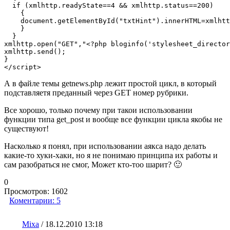
  if (xmlhttp.readyState==4 && xmlhttp.status==200)

    {

    document.getElementById("txtHint").innerHTML=xmlhtt
    }

  }

xmlhttp.open("GET","<?php bloginfo('stylesheet_director
xmlhttp.send();

}

</script>
А в файле темы getnews.php лежит простой цикл, в который
подставляетя преданный через GET номер рубрики.
Все хорошо, только почему при такои использовании
функции типа get_post и вообще все функции цикла якобы не
существуют!
Насколько я понял, при использовании аякса надо делать
какие-то хуки-хаки, но я не понимаю принципа их работы и
сам разобраться не смог, Может кто-тоо шарит? 🙂
0
Просмотров:
1602
Коментарии:
5
Mixa
/
18.12.2010 13:18