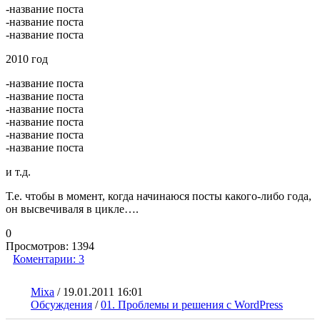
-название поста
-название поста
-название поста
2010 год
-название поста
-название поста
-название поста
-название поста
-название поста
-название поста
и т.д.
Т.е. чтобы в момент, когда начинаюся посты какого-либо года,
он высвечиваля в цикле….
0
Просмотров:
1394
Коментарии:
3
Mixa
/
19.01.2011 16:01
Обсуждения
/
01. Проблемы и решения с WordPress