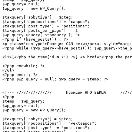
$wp_query= null;

$wp_query = new WP_Query();

$taxquery['sobytiya'] = $pteg;

$taxquery['npopositions'] = "canpos";

$taxquery['post_type'] = "positions";

$taxquery['posts_per_page'] = -1;

$wp_query->query( $taxquery ); ?>

<?php if (have_posts()) : ?>

<p class="contype">Позиции CAN-сети</p><ul style="margi
<?php while ($wp_query->have_posts()): $wp_query->the_p
<li>[<?php the_time('d.m.Y') ?>] <a href="<?php the_per
<?php endwhile; ?>

</ul>

<?php endif; ?>

<?php $wp_query = null; $wp_query = $temp; ?>

<!--- ///////////////      Позиции НПО ВЕКЦА      /////
<?php

$temp = $wp_query;

$wp_query= null;

$wp_query = new WP_Query();

$taxquery['sobytiya'] = $pteg;

$taxquery['npopositions'] = "vektsapos";

$taxquery['post_type'] = "positions";
