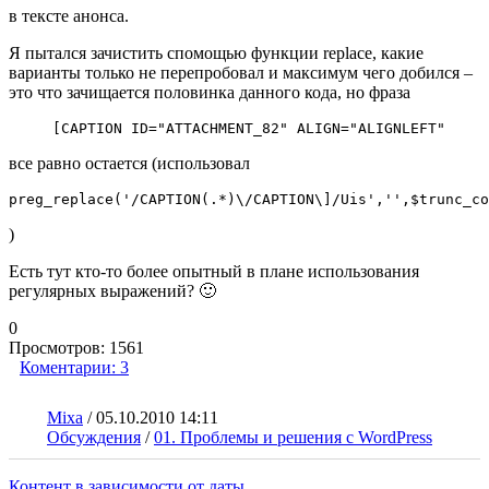
в тексте анонса.
Я пытался зачистить спомощью функции replace, какие
варианты только не перепробовал и максимум чего добился –
это что зачищается половинка данного кода, но фраза
[CAPTION ID="ATTACHMENT_82" ALIGN="ALIGNLEFT"
все равно остается (использовал
preg_replace('/CAPTION(.*)\/CAPTION\]/Uis','',$trunc_co
)
Есть тут кто-то более опытный в плане использования
регулярных выражений? 🙂
0
Просмотров:
1561
Коментарии:
3
Mixa
/
05.10.2010 14:11
Обсуждения
/
01. Проблемы и решения с WordPress
Контент в зависимости от даты