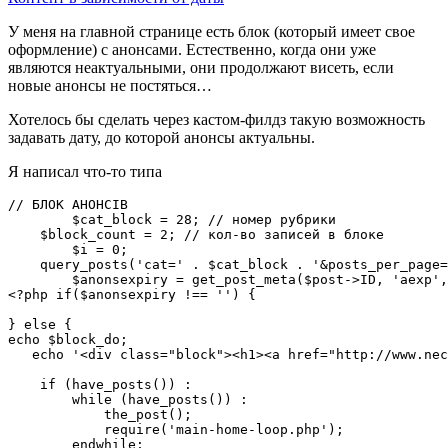
У меня на главной странице есть блок (который имеет свое
оформление) с анонсами. Естественно, когда они уже
являются неактуальными, они продолжают висеть, если
новые анонсы не постяться…
Хотелось бы сделать через кастом-филдз такую возможность
задавать дату, до которой анонсы актуальны.
Я написал что-то типа
// БЛОК АНОНСІВ

        $cat_block = 28; // номер рубрики

    $block_count = 2; // кол-во записей в блоке

        $i = 0;

    query_posts('cat=' . $cat_block . '&posts_per_page=
        $anonsexpiry = get_post_meta($post->ID, 'aexp',
<?php if($anonsexpiry !== '') {  

} else {

echo $block_do;

   echo '<div class="block"><h1><a href="http://www.nec
    if (have_posts()) : 

        while (have_posts()) : 

            the_post();

            require('main-home-loop.php');

        endwhile; 
