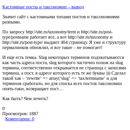
Кастомные посты и таксономии – вывод
Значит сайт с кастомными типами постов и таксономиями
разными.
По запросу http://site.ru/taxonomy/term и http://site.ru/post-
type/postname работает все, а вот http://site.ru/taxonomy и
http://site.ru/post-type/ выдают 404 страницу. Я уже и структуру
пермалинков обновлял, и все такое – не помогает!
И еще есть темка. Slug некоторых терминов подхватываются
как часть адреса поста, slug которого частично похож на slug
термина, соответственно открывается не страница с записями
термина, а пост, в адресе которого есть те же буквы ))) Сделал
такой хак – ‘rewrite’ => array(‘slug’ => ‘tax/termname’ и для
терминов сработало, но для списка всех постов таксономии
опять-таки, возвращает пост…
Как быть? Чем лечить?
0
Просмотров:
1887
Коментарии:
0