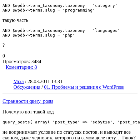
AND $wpdb->term_taxonomy.taxonomy = 'category'

AND $wpdb->terms.slug = 'programming'
такую часть
AND $wpdb->term_taxonomy.taxonomy = 'languages'

AND $wpdb->terms.slug = 'php'
?
0
Просмотров:
3484
Коментарии:
8
Mixa
/
28.03.2011 13:31
Обсуждения
/
01. Проблемы и решения с WordPress
Странности query_posts
Почемуто вот такой код
query_posts( array( 'post_type' => 'sobytie', 'post_sta
не вопринимает условие по статусах постов, и выводит все
скопом, даже черновик, которого на самом деле нету… Глюк?