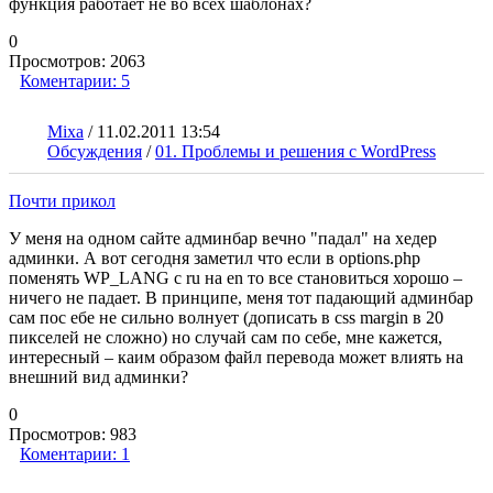
функция работает не во всех шаблонах?
0
Просмотров:
2063
Коментарии:
5
Mixa
/
11.02.2011 13:54
Обсуждения
/
01. Проблемы и решения с WordPress
Почти прикол
У меня на одном сайте админбар вечно "падал" на хедер
админки. А вот сегодня заметил что если в options.php
поменять WP_LANG с ru на en то все становиться хорошо –
ничего не падает. В принципе, меня тот падающий админбар
сам пос ебе не сильно волнует (дописать в css margin в 20
пикселей не сложно) но случай сам по себе, мне кажется,
интересный – каим образом файл перевода может влиять на
внешний вид админки?
0
Просмотров:
983
Коментарии:
1