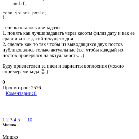
    endif;

echo $block_posle;

}
Теперь осталось две задачи
1. понять как лучше задавать через касотм филдз дату и как ее
сравнивать с датой текущего дня
2. сделать как-то так чтобы из выводящихся двух постов
публиковались только актуальные (т.е. чтобы каждый из
постов проверялся на актуальность…)
Буду признателен за идеи и варианты воплоения (можно
спримерами кода 🙂 )
0
Просмотров:
2576
Коментарии:
8
1
2
3
4
5
…
10
Мишко
Мишко