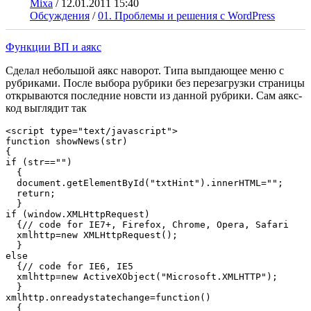
Mixa
/
12.01.2011 15:40
Обсуждения
/
01. Проблемы и решения с WordPress
Функции ВП и аякс
Сделал небольшой аякс наворот. Типа выпдающее меню с
рубриками. После выбора рубрики без перезагрузки страницы
открываются последние новсти из данной рубрики. Сам аякс-
код выглядит так
<script type="text/javascript">

function showNews(str)

{

if (str=="")

  {

  document.getElementById("txtHint").innerHTML="";

  return;

  } 

if (window.XMLHttpRequest)

  {// code for IE7+, Firefox, Chrome, Opera, Safari

  xmlhttp=new XMLHttpRequest();

  }

else

  {// code for IE6, IE5

  xmlhttp=new ActiveXObject("Microsoft.XMLHTTP");

  }

xmlhttp.onreadystatechange=function()

  {
