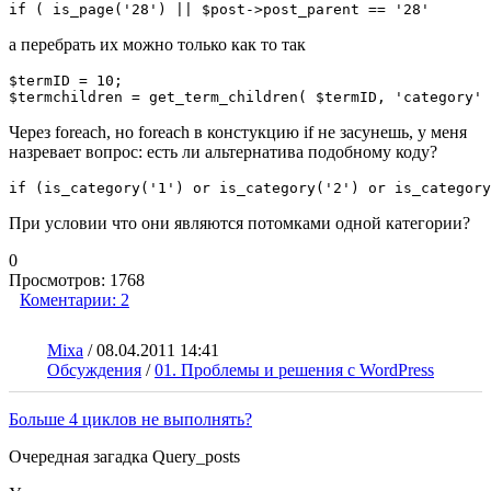
if ( is_page('28') || $post->post_parent == '28'
а перебрать их можно только как то так
$termID = 10;  

$termchildren = get_term_children( $termID, 'category' 
Через foreach, но foreach в констукцию if не засунешь, у меня
назревает вопрос: есть ли альтернатива подобному коду?
if (is_category('1') or is_category('2') or is_category
При условии что они являются потомками одной категории?
0
Просмотров:
1768
Коментарии:
2
Mixa
/
08.04.2011 14:41
Обсуждения
/
01. Проблемы и решения с WordPress
Больше 4 циклов не выполнять?
Очередная загадка Query_posts