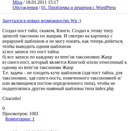
Mixa
/
18.01.2011 15:17
Обсуждения
/
01. Проблемы и решения с WordPress
Запутался в новых возможностях Wp :)
Создал пост тайп, скажем, Книги. Создал к этому типу
записей таксонию по жанрам. И смотрю на картинку с
иерархией шаблонов и не могу понять, как теперь добиться,
чтобы выводить одним шаблоном
а) все записи это пост тайпа
б) все записи по каждому из term’ов таксономии Жанр
в) сингл-пост, который является Книгоой и/или отнесенный к
одному из term’ов таксоними Жанр
Т.е. задача – не плодить кучу шаблонов (лдя пост тайпа, для
таксономии, лдя сингл-поста, помеченного таксономией и/
или являющемся постом определенного типа), чтобы не
подцеплялись другие наявный шаблоны типа index.php
Cпасибо!
0
Просмотров:
1001
Коментарии:
1