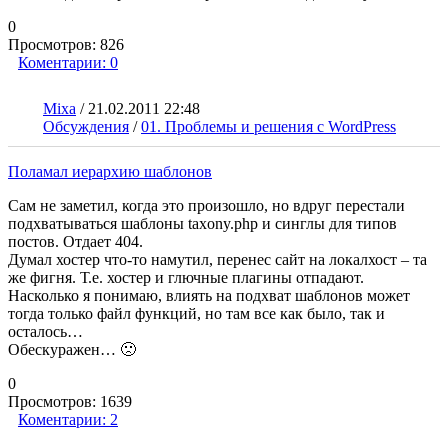
0
Просмотров:
826
Коментарии:
0
Mixa
/
21.02.2011 22:48
Обсуждения
/
01. Проблемы и решения с WordPress
Поламал иерархию шаблонов
Сам не заметил, когда это произошло, но вдруг перестали
подхватываться шаблоны taxony.php и синглы для типов
постов. Отдает 404.
Думал хостер что-то намутил, перенес сайт на локалхост – та
же фигня. Т.е. хостер и глючные плагины отпадают.
Насколько я понимаю, влиять на подхват шаблонов может
тогда только файл функций, но там все как было, так и
осталось…
Обескуражен… 🙁
0
Просмотров:
1639
Коментарии:
2