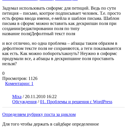
Задумал использовать сиформс для петиций. Ведь по сути
петиция – письмо, коотрое подписывает человек. Т.е. просто
есть форма ввода имени, е-мейла и шаблон письма. Шаблон
письма в сформс можно вставить как дескрипшн поля при
создании/редактировании поля по типу
название поля|Дефолтный текст поля
и все отлично, но одна проблема – абзацы таким образом в
дефолтном тексте поля не сохраняются, а теги показываются
как есть. Как можно побороть/хакнуть? Неужно в сиформс
продумали все, а абзацы в дескрипшине поля проставить
нельзя?
0
Просмотров:
1126
Коментарии:
1
Mixa
/
20.11.2010 16:22
Обсуждения
/
01. Проблемы и решения с WordPress
Определяем рубрику поста за циклом
Для того чтобы держать в сайдбаре определенное