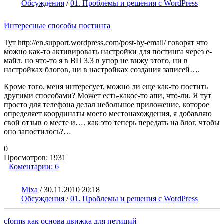
Обсуждения
/
01. Проблемы и решения с WordPress
Интересные способы постинга
Тут http://en.support.wordpress.com/post-by-email/ говорят что
можно как-то активировать настройки для постинга через е-
майл. но что-то я в ВП 3.3 в упор не вижу этого, ни в
настройках блогов, ни в настройках создания записей….
Кроме того, меня интересует, можно ли еще как-то постить
другими способами? Может есть-какое-то апи, что-ли. Я тут
просто для телефона делал небольшое приложение, которое
определяет координаты моего местонахождения, я добавляю
свой отзыв о месте и…. как это теперь передать на блог, чтобы
оно запостилось?…
0
Просмотров:
1931
Коментарии:
6
Mixa
/
30.11.2010 20:18
Обсуждения
/
01. Проблемы и решения с WordPress
cforms как основа движка для петиций