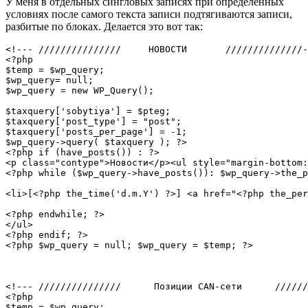
У меня в отдельных сингловых записях при определенных
условиях после самого текста записи подтягиваются записи,
разбитые по блоках. Делается это вот так:
<!--- ///////////////     НОВОСТИ       //////////////-
<?php

$temp = $wp_query;

$wp_query= null;

$wp_query = new WP_Query();

$taxquery['sobytiya'] = $pteg;

$taxquery['post_type'] = "post";

$taxquery['posts_per_page'] = -1;

$wp_query->query( $taxquery ); ?>

<?php if (have_posts()) : ?>

<p class="contype">Новости</p><ul style="margin-bottom:
<?php while ($wp_query->have_posts()): $wp_query->the_p
<li>[<?php the_time('d.m.Y') ?>] <a href="<?php the_per
<?php endwhile; ?>

</ul>

<?php endif; ?>

<?php $wp_query = null; $wp_query = $temp; ?>

<!--- ///////////////      Позиции CAN-сети      //////
<?php

$temp = $wp_query;
