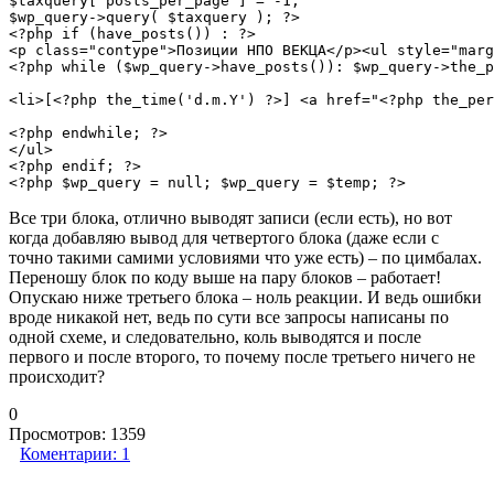
$taxquery['posts_per_page'] = -1;

$wp_query->query( $taxquery ); ?>

<?php if (have_posts()) : ?>

<p class="contype">Позиции НПО ВЕКЦА</p><ul style="marg
<?php while ($wp_query->have_posts()): $wp_query->the_p
<li>[<?php the_time('d.m.Y') ?>] <a href="<?php the_per
<?php endwhile; ?>

</ul>

<?php endif; ?>

<?php $wp_query = null; $wp_query = $temp; ?>
Все три блока, отлично выводят записи (если есть), но вот
когда добавляю вывод для четвертого блока (даже если с
точно такими самими условиями что уже есть) – по цимбалах.
Переношу блок по коду выше на пару блоков – работает!
Опускаю ниже третьего блока – ноль реакции. И ведь ошибки
вроде никакой нет, ведь по сути все запросы написаны по
одной схеме, и следовательно, коль выводятся и после
первого и после второго, то почему после третьего ничего не
происходит?
0
Просмотров:
1359
Коментарии:
1