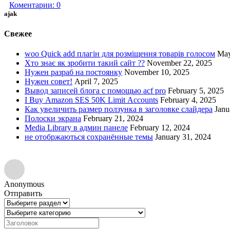
Коментарии:
0
ajak
Свежее
woo Quick add плагін для розміщення товарів голосом
May
Хто знає як зробити такий сайт ??
November 22, 2025
Нужен разраб на постоянку
November 10, 2025
Нужен совет!
April 7, 2025
Вывод записей блога с помощью acf pro
February 5, 2025
I Buy Amazon SES 50K Limit Accounts
February 4, 2025
Как увеличить размер ползунка в заголовке слайдера
Janu
Полоски экрана
February 21, 2024
Media Library в админ панеле
February 12, 2024
не отобржаються сохранённые темы
January 31, 2024
Anonymous
Отправить