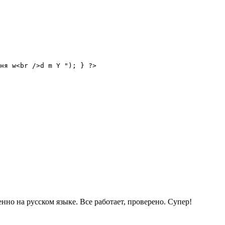
ня w<br />d m Y "); } ?>
нно на русском языке. Все работает, проверено. Супер!