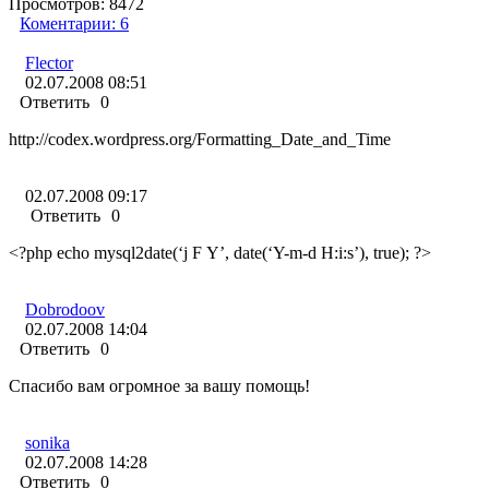
Просмотров:
8472
Коментарии:
6
Flector
02.07.2008 08:51
Ответить
0
http://codex.wordpress.org/Formatting_Date_and_Time
02.07.2008 09:17
Ответить
0
<?php echo mysql2date(‘j F Y’, date(‘Y-m-d H:i:s’), true); ?>
Dobrodoov
02.07.2008 14:04
Ответить
0
Спасибо вам огромное за вашу помощь!
sonika
02.07.2008 14:28
Ответить
0