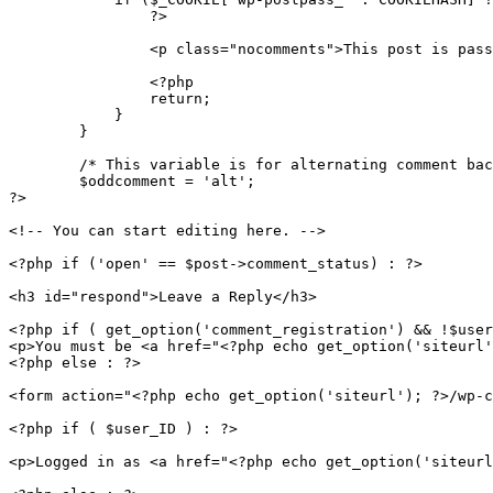
                ?>

                <p class="nocomments">This post is pass
                <?php

                return;

            }

        }

        /* This variable is for alternating comment bac
        $oddcomment = 'alt';

?>

<!-- You can start editing here. -->

<?php if ('open' == $post->comment_status) : ?>

<h3 id="respond">Leave a Reply</h3>

<?php if ( get_option('comment_registration') && !$user
<p>You must be <a href="<?php echo get_option('siteurl'
<?php else : ?>

<form action="<?php echo get_option('siteurl'); ?>/wp-c
<?php if ( $user_ID ) : ?>

<p>Logged in as <a href="<?php echo get_option('siteurl