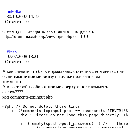
mikolka
30.10.2007 14:19
Ответить
0
О нем тут – где брать, как ставить – по-русски:
http://forum.maxsite.org/viewtopic.php?id=1010
Plexx
07.07.2008 18:21
Ответить
0
А как сделать что бы в нормальных статейных комментах они
были
самые новые винзу
и там же поле отправки
коммента…
А в гостевой наоборот
новые сверху
и поле коммента
сверху????
код comments-topinput.php
<?php // Do not delete these lines

    if ('comments-topinput.php' == basename($_SERVER['S
        die ('Please do not load this page directly. Th
        if (!empty($post->post_password)) { // if there
            if ($_COOKIE['wp-postpass_' . COOKIEHASH] !