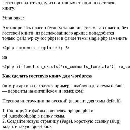
легко превратить одну из статичных страниц в гостевую
книгу.
Установка:
Активировать плагин (если устанавливаете только плагин, без
гостевой книги, из распакованного архива понадобится
только файл wp-zy-roc.php) и в файле темы single.php заменить
<?php comments_template(); ?>
на
<?php if(function_exists('ro_comments_template')) ro_co
Как сделать гостевую книгу для wordpress
(внутри архива находятся примеры шаблона для темы default
— варианты на английском и немецком):
Перевод инструкции на русский (вариант для темы default):
1. Скопируйте файлы comments-topinput.php и
tpl_guestbook.php в папку темы.
2. Создайте новую страницу (Page), короткую ссылку (slug)
задайте такую: guestbook