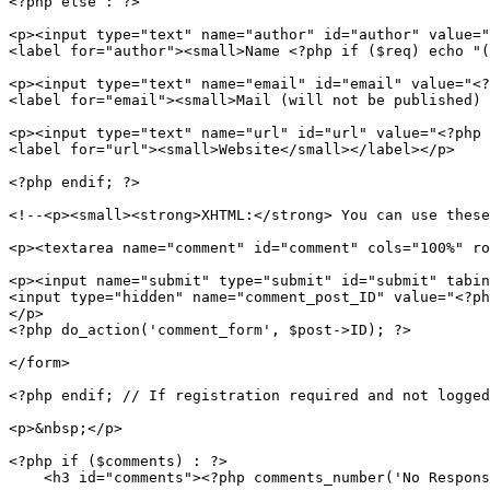
<?php else : ?>

<p><input type="text" name="author" id="author" value="
<label for="author"><small>Name <?php if ($req) echo "(
<p><input type="text" name="email" id="email" value="<?
<label for="email"><small>Mail (will not be published) 
<p><input type="text" name="url" id="url" value="<?php 
<label for="url"><small>Website</small></label></p>

<?php endif; ?>

<!--<p><small><strong>XHTML:</strong> You can use these
<p><textarea name="comment" id="comment" cols="100%" ro
<p><input name="submit" type="submit" id="submit" tabin
<input type="hidden" name="comment_post_ID" value="<?ph
</p>

<?php do_action('comment_form', $post->ID); ?>

</form>

<?php endif; // If registration required and not logged
<p>&nbsp;</p>

<?php if ($comments) : ?>

    <h3 id="comments"><?php comments_number('No Respons