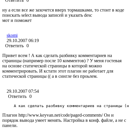
Ответить
0
ну а если все же захочется вверх тормашками, то стоит в коде
поискать select вывода записей и указать desc
мот и поможет
skomi
29.10.2007 06:19
Ответить
0
Привет всем ! А как сделать разбивку комментариев на
страницы (например после 10 комментов) ? У меня гостевая
на основе статической страницы в которой можно
комментрировать. И кстати этот плагин не работает для
статической страницы (( а в сингле без проьлем.
29.10.2007 07:54
Ответить
0
А как сделать разбивку комментариев на страницы (н
Плагин http://www.keyvan.net/code/paged-comments/ Он и
порядок вывода умеет менять. Настройка в конф. файле, а не с
панели.