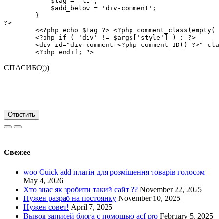
            $tag = 'li';

            $add_below = 'div-comment';

        }

?>

        <<?php echo $tag ?> <?php comment_class(empty( 
        <?php if ( 'div' != $args['style'] ) : ?>

        <div id="div-comment-<?php comment_ID() ?>" cla
        <?php endif; ?>
СПАСИБО)))
Ответить
Свежее
woo Quick add плагін для розміщення товарів голосом
May 4, 2026
Хто знає як зробити такий сайт ??
November 22, 2025
Нужен разраб на постоянку
November 10, 2025
Нужен совет!
April 7, 2025
Вывод записей блога с помощью acf pro
February 5, 2025