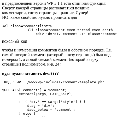
в предпоследней версии WP 3.1.1 есть отличная функция:
Сверху каждой страницы располагаться поздние
комментарии, снизу страницы – ранние. Супер!
НО: какое свойство нужно прописать для
<ol class="commentlist">

            <li class="comment even thread-even depth-1
                <div id="div-comment-21" class="comment
ИСХОДНЫЙ КОД
чтобы и нумерация комментов была в обратном порядке. Т.е.
самый поздний коммент (который внизу страницы) был под
номером 1, а самый свежий коммент (который вверху
страницы) под номером, н-р, 24?
куда нужно вставить desc????
 КОД С WP   /www/wp-includes/comment-template.php

$GLOBALS['comment'] = $comment;

        extract($args, EXTR_SKIP);

        if ( 'div' == $args['style'] ) {

            $tag = 'div';

            $add_below = 'comment';

        } else {
