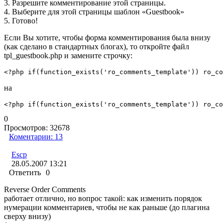
3. Разрешите комментирование этой страницы.
4. Выберите для этой страницы шаблон «Guestbook»
5. Готово!
Если Вы хотите, чтобы форма комментирования была внизу
(как сделано в стандартных блогах), то откройте файл
tpl_guestbook.php и замените строчку:
<?php if(function_exists('ro_comments_template')) ro_co
на
<?php if(function_exists('ro_comments_template')) ro_co
0
Просмотров:
32678
Коментарии:
13
Escp
28.05.2007 13:21
Ответить
0
Reverse Order Comments
работает отлично, но вопрос такой: как изменить порядок
нумерации комментариев, чтобы не как раньше (до плагина
сверху внизу)