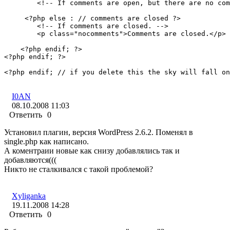
        <!-- If comments are open, but there are no com
     <?php else : // comments are closed ?>

        <!-- If comments are closed. -->

        <p class="nocomments">Comments are closed.</p>

    <?php endif; ?>

<?php endif; ?>

<?php endif; // if you delete this the sky will fall on
I0AN
08.10.2008 11:03
Ответить
0
Установил плагин, версия WordPress 2.6.2. Поменял в
single.php как написано.
А коментраии новые как снизу добавлялись так и
добавляются(((
Никто не сталкивался с такой проблемой?
Xyliganka
19.11.2008 14:28
Ответить
0