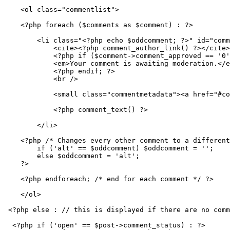
    <ol class="commentlist">

    <?php foreach ($comments as $comment) : ?>

        <li class="<?php echo $oddcomment; ?>" id="comm
            <cite><?php comment_author_link() ?></cite>
            <?php if ($comment->comment_approved == '0'
            <em>Your comment is awaiting moderation.</e
            <?php endif; ?>

            <br />

            <small class="commentmetadata"><a href="#co
            <?php comment_text() ?>

        </li>

    <?php /* Changes every other comment to a different
        if ('alt' == $oddcomment) $oddcomment = '';

        else $oddcomment = 'alt';

    ?>

    <?php endforeach; /* end for each comment */ ?>

    </ol>

 <?php else : // this is displayed if there are no comm
  <?php if ('open' == $post->comment_status) : ?> 
