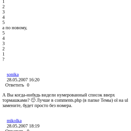
1
2
3
4
5
а по новому,
5
4
3
2
1
?
sonika
28.05.2007 16:20
Ответить
0
А Вы когда-нибудь видели нумерованный список вверх
тормашками? 🙂 Лучше в comments.php (в папке Темы) ol на ul
замените, будет просто без номера.
mikolka
28.05.2007 18:19