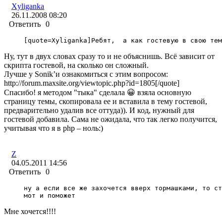
Xyliganka
26.11.2008 08:20
Ответить
0
[quote=Xyliganka]Ребят,  а как гостевую в свою тем
Ну, тут в двух словах сразу то и не объяснишь. Всё зависит от
скрипта гостевой, на сколько он сложный.
Лучше у Sonik’и ознакомиться с этим вопросом:
http://forum.maxsite.org/viewtopic.php?id=1805[/quote]
Спасибо! я методом "тыка" сделала 😀 взяла основную
страницу темы, скопировала ее и вставила в тему гостевой,
предварительно удалив все оттуда)). И код, нужный для
гостевой добавила. Сама не ожидала, что так легко получится,
учитывая что я в php – ноль:)
Z
04.05.2011 14:56
Ответить
0
ну а если все же захочется вверх тормашками, то ст
мот и поможет
Мне хочется!!!!