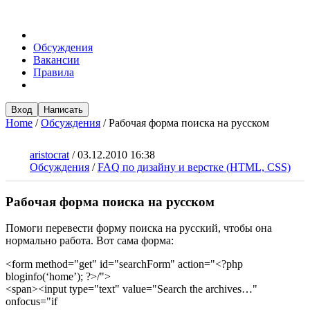
Обсуждения
Вакансии
Правила
Вход
Написать
Home
/
Обсуждения
/
Рабочая форма поиска на русском
aristocrat
/
03.12.2010 16:38
Обсуждения
/
FAQ по дизайну и верстке (HTML, CSS)
Рабочая форма поиска на русском
Помоги перевести форму поиска на русский, чтобы она
нормально работа. Вот сама форма:
<form method="get" id="searchForm" action="<?php
bloginfo(‘home’); ?>/">
<span><input type="text" value="Search the archives…"
onfocus="if