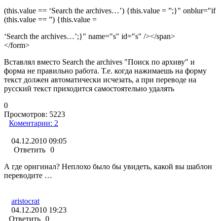
(this.value == ‘Search the archives…’) {this.value = ”;}" onblur="if
(this.value == ”) {this.value =
‘Search the archives…’;}" name="s" id="s" /></span>
</form>
Вставлял вместо Search the archives "Поиск по архиву" и
форма не правильно работа. Т.е. когда нажимаешь на форму
текст должен автоматически исчезать, а при переводе на
русский текст приходится самостоятельно удалять
0
Просмотров:
5223
Коментарии:
2
04.12.2010 09:05
Ответить
0
А где оригинал? Неплохо было бы увидеть, какой вы шаблон
переводите …
aristocrat
04.12.2010 19:23
Ответить
0