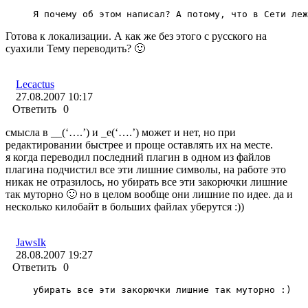
Я почему об этом написал? А потому, что в Сети леж
Готова к локализации. А как же без этого с русского на
суахили Тему переводить? 🙂
Lecactus
27.08.2007 10:17
Ответить
0
смысла в __(‘….’) и _e(‘….’) может и нет, но при
редактировании быстрее и проще оставлять их на месте.
я когда переводил последний плагин в одном из файлов
плагина подчистил все эти лишние символы, на работе это
никак не отразилось, но убирать все эти закорючки лишние
так муторно 🙂 но в целом вообще они лишние по идее. да и
несколько килобайт в больших файлах уберутся :))
JawsIk
28.08.2007 19:27
Ответить
0
убирать все эти закорючки лишние так муторно :)