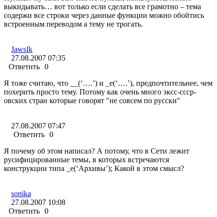
выкидывать… вот только если сделать все грамотно – тема
содержи все строки через данные функции можно обойтись
встроенным переводом а тему не трогать.
JawsIk
27.08.2007 07:35
Ответить
0
Я тоже считаю, что __(‘….’) и _e(‘….’), предпочтительнее, чем
похерить просто тему. Потому как очень много эксс-ссср-
овских стран которые говорят "не совсем по русски"
27.08.2007 07:47
Ответить
0
Я почему об этом написал? А потому, что в Сети лежит
русифицированные темы, в которых встречаются
конструкции типа _e(‘Архивы’); Какой в этом смысл?
sonika
27.08.2007 10:08
Ответить
0