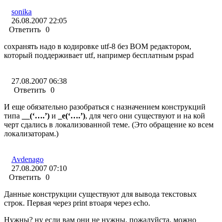
sonika
26.08.2007 22:05
Ответить
0
сохранять надо в кодировке utf-8 без BOM редактором,
который поддерживает utf, например бесплатным pspad
27.08.2007 06:38
Ответить
0
И еще обязательно разобраться с назначением конструкций
типа
__(‘….’)
и
_e(‘….’)
, для чего они существуют и на кой
черт сдались в локализованной теме. (Это обращение ко всем
локализаторам.)
Avdenago
27.08.2007 07:10
Ответить
0
Данные конструкции существуют для вывода текстовых
строк. Первая через print втоаря через echo.
Нужны? ну если вам они не нужны, пожалуйста, можно