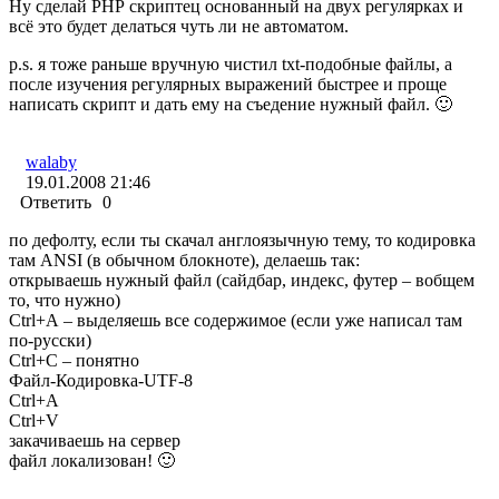
Ну сделай PHP скриптец основанный на двух регулярках и
всё это будет делаться чуть ли не автоматом.
p.s. я тоже раньше вручную чистил txt-подобные файлы, а
после изучения регулярных выражений быстрее и проще
написать скрипт и дать ему на съедение нужный файл. 🙂
walaby
19.01.2008 21:46
Ответить
0
по дефолту, если ты скачал англоязычную тему, то кодировка
там ANSI (в обычном блокноте), делаешь так:
открываешь нужный файл (сайдбар, индекс, футер – вобщем
то, что нужно)
Ctrl+A – выделяешь все содержимое (если уже написал там
по-русски)
Ctrl+C – понятно
Файл-Кодировка-UTF-8
Ctrl+A
Ctrl+V
закачиваешь на сервер
файл локализован! 🙂