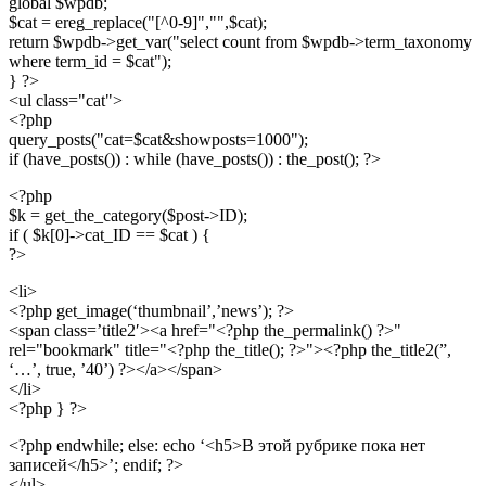
global $wpdb;
$cat = ereg_replace("[^0-9]","",$cat);
return $wpdb->get_var("select count from $wpdb->term_taxonomy
where term_id = $cat");
} ?>
<ul class="cat">
<?php
query_posts("cat=$cat&showposts=1000");
if (have_posts()) : while (have_posts()) : the_post(); ?>
<?php
$k = get_the_category($post->ID);
if ( $k[0]->cat_ID == $cat ) {
?>
<li>
<?php get_image(‘thumbnail’,’news’); ?>
<span class=’title2′><a href="<?php the_permalink() ?>"
rel="bookmark" title="<?php the_title(); ?>"><?php the_title2(”,
‘…’, true, ’40’) ?></a></span>
</li>
<?php } ?>
<?php endwhile; else: echo ‘<h5>В этой рубрике пока нет
записей</h5>’; endif; ?>
</ul>