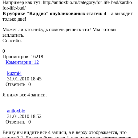
Например как тут: http://antioxbio.ru/category/for-life-bad/kardio-
for-life-bad/
В рубрике "Кардио" опубликованых статей: 4
– а выводит
только две!
Может ли кто-нибудь помочь решить это? Мы готовы
заплатить.
Спасибо.
0
Просмотров:
16218
Коментарии:
12
kuzmi4
31.01.2010 18:45
Ответить
0
Я вижу все 4 записи.
antioxbio
31.01.2010 18:52
Ответить
0
Внизу вы видите все 4 записи, а в верху отображается, что
записей 2. Должно быть тоже 4, как например соответствует