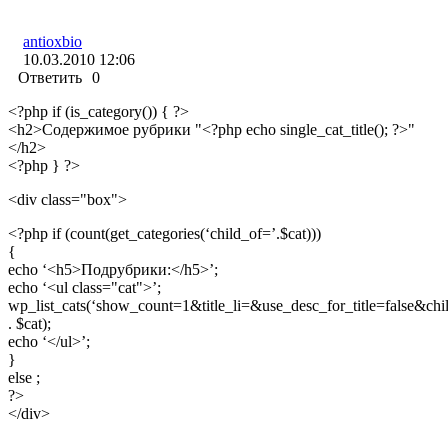
antioxbio
10.03.2010 12:06
Ответить
0
<?php if (is_category()) { ?>
<h2>Содержимое рубрики "<?php echo single_cat_title(); ?>"
</h2>
<?php } ?>
<div class="box">
<?php if (count(get_categories(‘child_of=’.$cat)))
{
echo ‘<h5>Подрубрики:</h5>’;
echo ‘<ul class="cat">’;
wp_list_cats(‘show_count=1&title_li=&use_desc_for_title=false&chi
. $cat);
echo ‘</ul>’;
}
else ;
?>
</div>