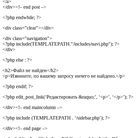
</a>
</div><!– end post –>
<?php endwhile; ?>
<div class="clear"></div>
<div class="navigation">
<?php include(TEMPLATEPATH."/includes/navi.php"); ?>
</div>
<?php else : ?>
<h2>Файл не найден</h2>
<p>Извините, по вашему запросу ничего не найдено.</p>
<?php endif; ?>
<?php edit_post_link(‘Редактировать &raquo;’, ‘<p>’, ‘</p>’); ?>
</div><!– end maincolumn –>
<?php include (TEMPLATEPATH . ‘/sidebar.php’); ?>
</div><!– end page –>