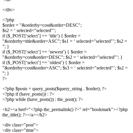
</div>
<?php
$order = "&orderby=cost&order=DESC";
$s2 = ‘ selected="selected"’;
if ($_POST[‘select’] == ‘title’) { $order =
"&orderby=title&order=ASC"; $s1 = ‘ selected="selected"’; $s2 =
”; }
if ($_POST[‘select’] == ‘newest’) { $order =
"&orderby=cost&order=DESC"; $s2 = ‘ selected="selected"’; }
if ($_POST[‘select’] == ‘oldest’) { $order =
"&orderby=cost&order=ASC"; $s3 = ‘ selected="selected"’; $s2 =
”; }
?>
<?php $posts = query_posts($query_string . $order); ?>
<?php if (have_posts()) : ?>
<?php while (have_posts()) : the_post(); ?>
<h2><a href="<?php the_permalink() ?>" rel="bookmark"><?php
the_title(); ?></a></h2>
<div class="post">
<div class="time">