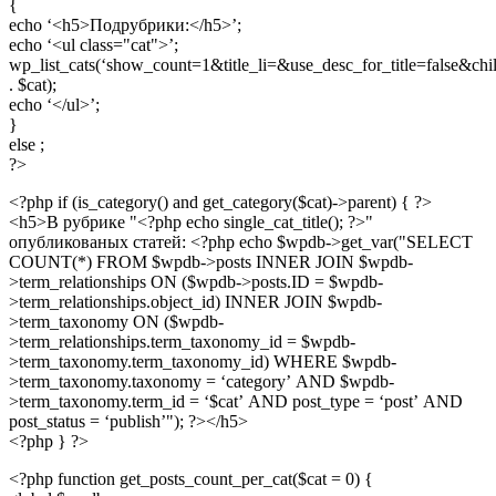
{
echo ‘<h5>Подрубрики:</h5>’;
echo ‘<ul class="cat">’;
wp_list_cats(‘show_count=1&title_li=&use_desc_for_title=false&chi
. $cat);
echo ‘</ul>’;
}
else ;
?>
<?php if (is_category() and get_category($cat)->parent) { ?>
<h5>В рубрике "<?php echo single_cat_title(); ?>"
опубликованых статей: <?php echo $wpdb->get_var("SELECT
COUNT(*) FROM $wpdb->posts INNER JOIN $wpdb-
>term_relationships ON ($wpdb->posts.ID = $wpdb-
>term_relationships.object_id) INNER JOIN $wpdb-
>term_taxonomy ON ($wpdb-
>term_relationships.term_taxonomy_id = $wpdb-
>term_taxonomy.term_taxonomy_id) WHERE $wpdb-
>term_taxonomy.taxonomy = ‘category’ AND $wpdb-
>term_taxonomy.term_id = ‘$cat’ AND post_type = ‘post’ AND
post_status = ‘publish’"); ?></h5>
<?php } ?>
<?php function get_posts_count_per_cat($cat = 0) {