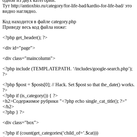
одной из двух категорий.
Тут http://antioxbio.ru/category/for-life-bad/kardio-for-life-bad/ это
видно наглядно.
Код находится в файле category.php
Приведу весь код файла ниже:
<?php get_header(); ?>
<div id="page">
<div class="maincolumn">
<?php include (TEMPLATEPATH. ‘/includes/google-search.php’);
?>
<?php $post = $posts[0]; // Hack. Set $post so that the_date() works.
?>
<?php if (is_category()) { ?>
<h2>Содержимое рубрики "<?php echo single_cat_title(); ?>"
</h2>
<?php } ?>
<div class="box">
<?php if (count(get_categories(‘child_of=’.$cat)))