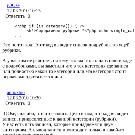
rOOse
12.03.2010 10:15
Ответить
0
<?php if (is_category()) { ?>

     <h2>Содержимое рубрики "<?php echo single_cat
...
Это не тот код. Этот код выводит список подрубрик текущей
рубрики.
А у вас там не работает, потому что вы что-то напутали в коде
с подрубриками, вы заметили что в тех категория где записи
или полностью какой-то категории или эта категория стоит
первая выводятся все записи
antioxbio
12.03.2010 10:30
Ответить
0
rOOse, спасибо, что отозвались. Дело в том, что код выводит
записи, прикрепленные к данной категории (рубрики).
У нас есть пять записей, которые принадлежат к двум
категориям. А вывод записи происходит только в какой-то