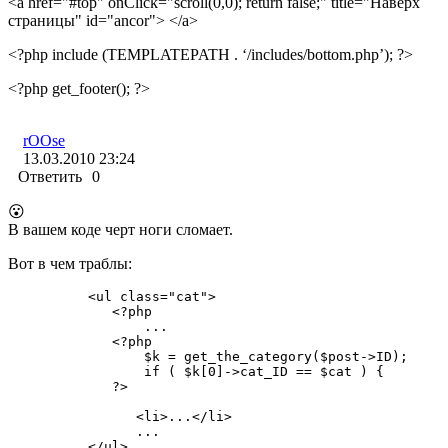
<a href="#top" onClick="scroll(0,0); return false;" title="Наверх
страницы" id="ancor"> </a>
<?php include (TEMPLATEPATH . ‘/includes/bottom.php’); ?>
<?php get_footer(); ?>
rOOse
13.03.2010 23:24
Ответить
0
😮
В вашем коде черт ноги сломает.
Вот в чем траблы:
          <ul class="cat">

             <?php

                 ...

             <?php

                 $k = get_the_category($post->ID);

                 if ( $k[0]->cat_ID == $cat ) {

             ?>

                <li>...</li>

                ...

          </ul>