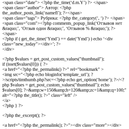
<span class="date"> <?php the_time(‘d.m.Y’) ?> </span>
<span class="author"> Автор: <?php
the_author_posts_link(‘namefl’); ?></span>
<span class="tags"> Рубрика: <?php the_category(‘, ‘) ?> </span>
<span class="com"><?php comments_popup_link(‘Отзывов нет
&raquo;’, ‘Отзыв один &raquo;’, ‘Отзывов % &raquo;’); ?>
</span>
<?php if ( get_the_time(‘Ymd’) == date(‘Ymd’) ) echo ‘<div
class="new_today"></div>’; ?>
</div>
<?php $values = get_post_custom_values("thumbnail");
if (isset($values[0])) { ?>
<a href="<?php the_permalink() ?>" rel="bookmark" >
<img src="<?php echo bloginfo(‘template_url’); ?
>/scripts/timthumb.php?src=<?php echo get_option(‘home’); ?>/<?
php $values = get_post_custom_values("thumbnail"); echo
$values[0]; ?>&amp;w=150&amp;h=120&amp;zc=1&amp;q=100;"
alt="<?php the_title(); ?>" class="left" />
</a>
<?php } ?>
<?php the_excerpt(); ?>
<a href="<?php the_permalink(); ?>"><div class="more"></div>