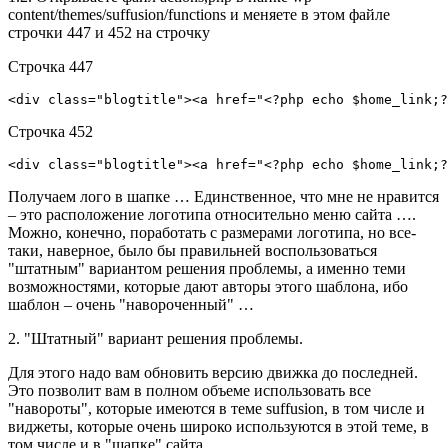
content/themes/suffusion/functions и меняете в этом файле
строчки 447 и 452 на строчку
Строчка 447
<div class="blogtitle"><a href="<?php echo $home_link;?
Строчка 452
<div class="blogtitle"><a href="<?php echo $home_link;?
Получаем лого в шапке … Единственное, что мне не нравится
– это расположение логотипа относительно меню сайта ….
Можно, конечно, поработать с размерами логотипа, но все-
таки, наверное, было бы правильней воспользоваться
"штатным" вариантом решения проблемы, а именно теми
возможностями, которые дают авторы этого шаблона, ибо
шаблон – очень "навороченный" …
2. "Штатный" вариант решения проблемы.
Для этого надо вам обновить версию движка до последней.
Это позволит вам в полном объеме использовать все
"навороты", которые имеются в теме suffusion, в том числе и
виджеты, которые очень широко используются в этой теме, в
том числе и в "шапке" сайта .