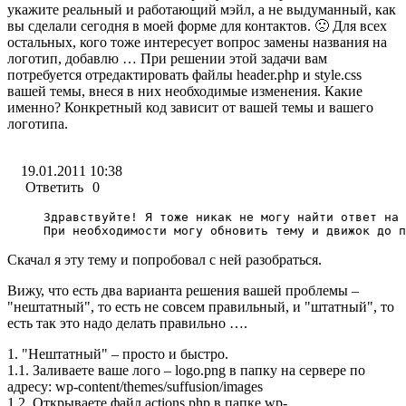
укажите реальный и работающий мэйл, а не выдуманный, как
вы сделали сегодня в моей форме для контактов. 🙁 Для всех
остальных, кого тоже интересует вопрос замены названия на
логотип, добавлю … При решении этой задачи вам
потребуется отредактировать файлы header.php и style.css
вашей темы, внеся в них необходимые изменения. Какие
именно? Конкретный код зависит от вашей темы и вашего
логотипа.
19.01.2011 10:38
Ответить
0
Здравствуйте! Я тоже никак не могу найти ответ на 
При необходимости могу обновить тему и движок до п
Cкачал я эту тему и попробовал с ней разобраться.
Вижу, что есть два варианта решения вашей проблемы –
"нештатный", то есть не совсем правильный, и "штатный", то
есть так это надо делать правильно ….
1. "Нештатный" – просто и быстро.
1.1. Заливаете ваше лого – logo.png в папку на сервере по
адресу: wp-content/themes/suffusion/images
1.2. Открываете файл actions,php в папке wp-