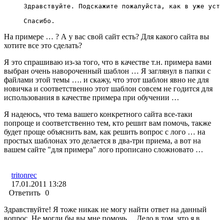
Здравствуйте. Подскажите пожалуйста, как в уже уст
Спасибо.
На примере … ? А у вас свой сайт есть? Для какого сайта вы
хотите все это сделать?
Я это спрашиваю из-за того, что в качестве т.н. примера вами
выбран очень навороченный шаблон … Я заглянул в папки с
файлами этой темы …. и скажу, что этот шаблон явно не для
новичка и соответственно этот шаблон совсем не годится для
использования в качестве примера при обучении …
Я надеюсь, что тема вашего конкретного сайта все-таки
попроще и соответственно тем, кто решит вам помочь, также
будет проще объяснить вам, как решить вопрос с лого … на
простых шаблонах это делается в два-три приема, а вот на
вашем сайте "для примера" лого прописано сложновато …
tritonrec
17.01.2011 13:28
Ответить
0
Здравствуйте! Я тоже никак не могу найти ответ на данный
вопрос. Не могли бы вы мне помочь… Дело в том, что я в