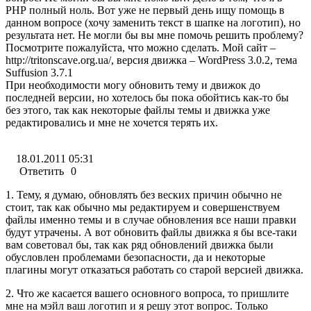
РНР полный ноль. Вот уже не первый день ищу помощь в
данном вопросе (хочу заменить текст в шапке на логотип), но
результата нет. Не могли бы вы мне помочь решить проблему?
Посмотрите пожалуйста, что можно сделать. Мой сайт –
http://tritonscave.org.ua/, версия движка – WordPress 3.0.2, тема
Suffusion 3.7.1
При необходимости могу обновить тему и движок до
последней версии, но хотелось бы пока обойтись как-то бы
без этого, так как некоторые файлы темы и движка уже
редактировались и мне не хочется терять их.
18.01.2011 05:31
Ответить
0
1. Тему, я думаю, обновлять без веских причин обычно не
стоит, так как обычно мы редактируем и совершенствуем
файлы именно темы и в случае обновления все наши правки
будут утрачены. А вот обновить файлы движка я бы все-таки
вам советовал бы, так как ряд обновлений движка были
обусловлен проблемами безопасности, да и некоторые
плагины могут отказаться работать со старой версией движка.
2. Что же касается вашего основного вопроса, то пришлите
мне на мэйл ваш логотип и я решу этот вопрос. Только