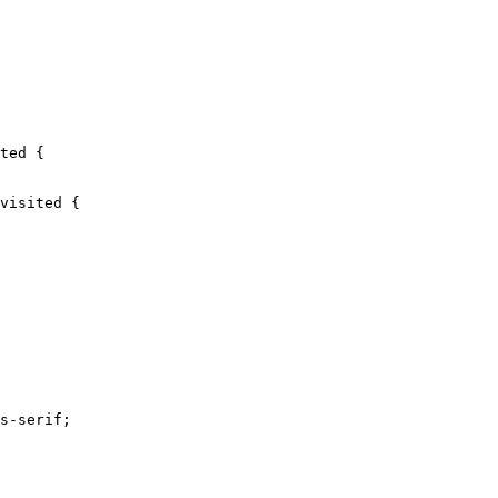
ted {

visited {

s-serif;
