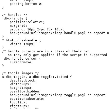
    width: 210px;

    padding-bottom:0;

}

/* handles */

.dbx-handle {

    position:relative;

    margin:0;

    padding: 16px 24px 7px 10px;

    background:url(images/sidep-handle.png) no-repeat 0
}

* html .dbx-handle {

    width: 176px;

}

/* handle cursors are in a class of their own

   so they only get applied if the script is supported 
.dbx-handle-cursor {

    cursor:move;

}

/* toggle images */

a.dbx-toggle, a.dbx-toggle:visited {

    display:block;

    width:20px;

    height:20px;

    overflow:hidden;

    background:url(images/sidep-toggle.png) no-repeat;

    position:absolute;

    top:12px;

    right:3px;
