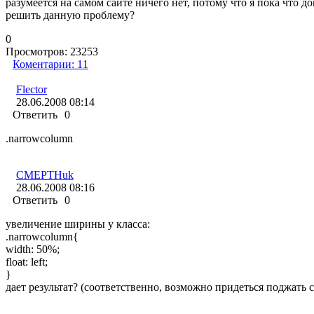
разумеется на самом сайте ничего нет, потому что я пока что довожу дизайн до ума. А как раз справа и есть этот отступ( тот который отделяет к
решить данную проблему?
0
Просмотров:
23253
Коментарии:
11
Flector
28.06.2008 08:14
Ответить
0
.narrowcolumn
CMEPTHuk
28.06.2008 08:16
Ответить
0
увеличение ширины у класса:
.narrowcolumn{
width: 50%;
float: left;
}
дает результат? (соответственно, возможно придеться поджать 