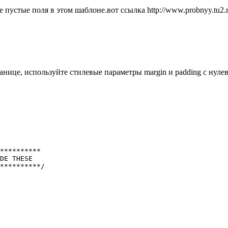
пустые поля в этом шаблоне.вот ссылка http://www.probnyy.tu2.r
ранице, используйте стилевые параметры margin и padding с нул
**********

DE THESE

**********/
