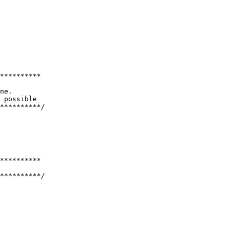
**********

ne.

 possible

**********/

**********

**********/
