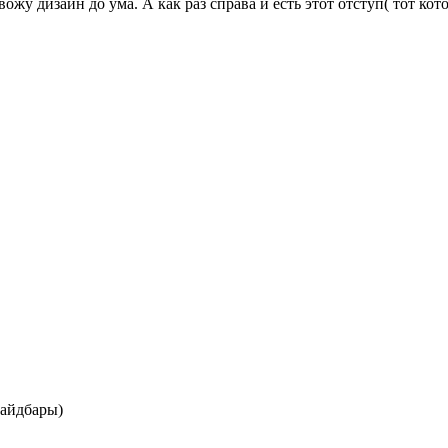
олонку "календарь" от края браузера) Как можно
сайдбары)