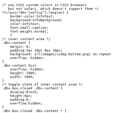
/* use CSS2 system colors in CSS2 browsers

   but not safari, which doesn't support them */

*[class="dbx-tooltip"]:lang(en) {

    border-color:InfoText;

    background:InfoBackground;

    color:InfoText;

    font:small-caption;

    font-weight:normal;

    }

/* inner content area */

.dbx-content {

    margin: 0;

    padding:5px 10px 9px 10px;

    background: url(images/sidep-bottom.png) no-repeat 
    overflow: hidden;

}

.dbx-content div{

    overflow: hidden;

    height: 100%;

    width: 100%;

}

/* toggle state of inner content area */

.dbx-box-closed .dbx-content {

    display:block;

    height:4px;

    padding:0;

    overflow:hidden;

}

.dbx-box-closed .dbx-content * {
