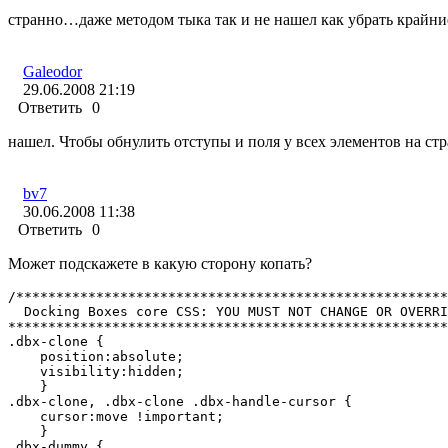
странно…даже методом тыка так и не нашел как убрать крайние 
Galeodor
29.06.2008 21:19
Ответить
0
нашел. Чтобы обнулить отступы и поля у всех элементов на ст
bv7
30.06.2008 11:38
Ответить
0
Может подскажете в какую сторону копать?
/******************************************************
  Docking Boxes core CSS: YOU MUST NOT CHANGE OR OVERRI
*******************************************************
.dbx-clone {

    position:absolute;

    visibility:hidden;

    }

.dbx-clone, .dbx-clone .dbx-handle-cursor {

    cursor:move !important;

    }

.dbx-dummy {
