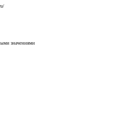
u/
евыми значениями