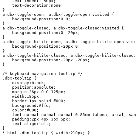
    text-indent:-50px;

    text-decoration:none;

}

a.dbx-toggle-open, a.dbx-toggle-open:visited {

    background-position:0 0;

}

a.dbx-toggle-closed, a.dbx-toggle-closed:visited {

    background-position:0 -20px;

}

a.dbx-toggle-hilite-open, a.dbx-toggle-hilite-open:visi
    background-position:-20px 0;

}

a.dbx-toggle-hilite-closed, a.dbx-toggle-hilite-closed:
    background-position:-20px -20px;

}

/* keyboard navigation tooltip */

.dbx-tooltip {

    display:block;

    position:absolute;

    margin:36px 0 0 125px;

    width:185px;

    border:1px solid #000;

    background:#ffd;

    color:#000;

    font:normal normal normal 0.85em tahoma, arial, san
    padding:2px 4px 3px 5px;

    text-align:left;

}

* html .dbx-tooltip { width:210px; }
