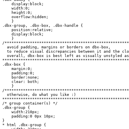
    display:block;

    width:0;

    height:0;

    overflow:hidden;

    }

.dbx-group, .dbx-box, .dbx-handle {

    position:relative;

    display:block;

    }

/******************************************************
  avoid padding, margins or borders on dbx-box,

  to reduce visual discrepancies between it and the clo
  overall, dbx-box is best left as visually unstyled as
*******************************************************
.dbx-box {

    margin:0;

    padding:0;

    border:none;

    clear: both;

    }

/******************************************************
  otherwise, do what you like :)

*******************************************************
/* group container(s) */

.dbx-group {

    width:210px;

    padding:0 0px 10px;

}

* html .dbx-group {
