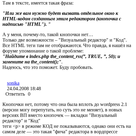
Там в тексте, имеется такая фраза:
"Или же вам нужно будет вызвать отдельное окно к
HTML-кодом созданным этим редактором (кнопочка с
надписью "HTML"). "
А у меня, почему-то, такой кнопочки нет…
Только две возможности – "Визуальный редактор" и "Код".
Все HTML теги там не отображаются. Что правда, я нашёл на
форуме упоминание о такой проблеме:
"Найдите в index.php the_content_rss(”, TRUE, ”, 50); и
замените на the_content();"
.
Надеюсь, что это поможет. Буду пробовать.
sonika
24.04.2008 18:48
Ответить
0
Кнопочки нет, потому что она была вплоть до wordpress 2.1
(версии могу перепутать, но суть это не меняет), в новых
версиях ВП вместо кнопочек — вкладки "Визуальный
редактор" и "Код"
теги <p> в режиме КОД не показываются, однако они есть на
самом деле — это такая "фича" редактора в вордпрессе