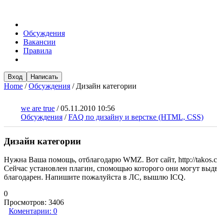
Обсуждения
Вакансии
Правила
Вход
Написать
Home
/
Обсуждения
/
Дизайн категории
we are true
/
05.11.2010 10:56
Обсуждения
/
FAQ по дизайну и верстке (HTML, CSS)
Дизайн категории
Нужна Ваша помощь, отблагодарю WMZ. Вот сайт, http://takos.c
Сейчас установлен плагин, спомощью которого они могут выдви
благодарен. Напишите пожалуйста в ЛС, вышлю ICQ.
0
Просмотров:
3406
Коментарии:
0