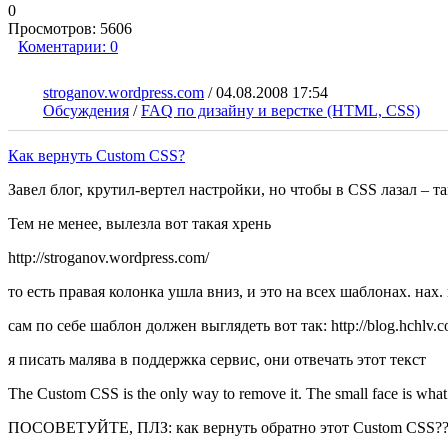
0
Просмотров:
5606
Коментарии:
0
stroganov.wordpress.com
/
04.08.2008 17:54
Обсуждения
/
FAQ по дизайну и верстке (HTML, CSS)
Как вернуть Custom CSS?
Завел блог, крутил-вертел настройки, но чтобы в CSS лазал – т
Тем не менее, вылезла вот такая хрень
http://stroganov.wordpress.com/
то есть правая колонка ушла вниз, и это на всех шаблонах. нах. 
сам по себе шаблон должен выглядеть вот так: http://blog.hchlv.c
я писать малява в поддержка сервис, они отвечать этот текст
The Custom CSS is the only way to remove it. The small face is what i
ПОСОВЕТУЙТЕ, ПЛЗ: как вернуть обратно этот Custom CSS??