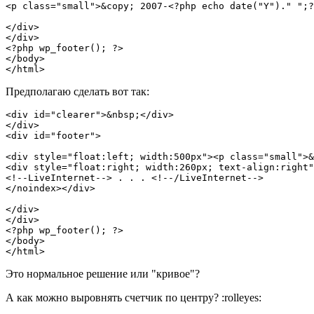
<p class="small">&copy; 2007-<?php echo date("Y")." ";?
</div>

</div>

<?php wp_footer(); ?>

</body>

</html>
Предполагаю сделать вот так:
<div id="clearer">&nbsp;</div>

</div>

<div id="footer">

<div style="float:left; width:500px"><p class="small">&
<div style="float:right; width:260px; text-align:right"
<!--LiveInternet--> . . . <!--/LiveInternet-->

</noindex></div>

</div>

</div>

<?php wp_footer(); ?>

</body>

</html>
Это нормальное решение или "кривое"?
А как можно выровнять счетчик по центру? :rolleyes: