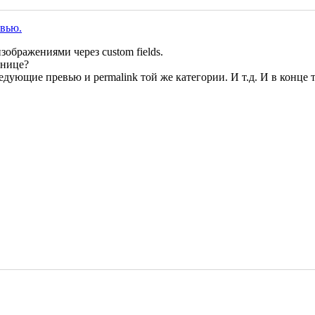
евью.
ображениями через custom fields.
анице?
едующие превью и permalink той же категории. И т.д. И в конце 