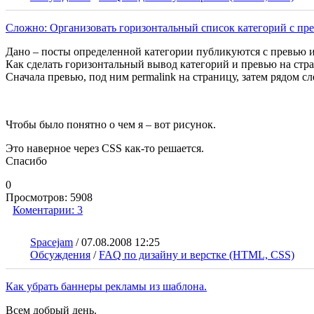
Сложно: Организовать горизонтальный список категорий с пр
Дано – посты определенной категории публикуются с превью из
Как сделать горизонтальный вывод категорий и превью на стр
Сначала превью, под ним permalink на страницу, затем рядом сл
Чтобы было понятно о чем я – вот рисунок.
Это наверное через CSS как-то решается.
Спасибо
0
Просмотров:
5908
Коментарии:
3
Spacejam
/
07.08.2008 12:25
Обсуждения
/
FAQ по дизайну и верстке (HTML, CSS)
Как убрать баннеры рекламы из шаблона.
Всем добрый день.