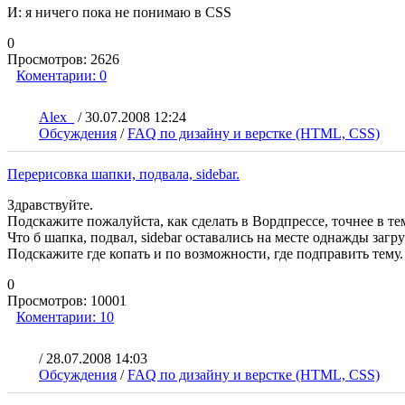
И: я ничего пока не понимаю в CSS
0
Просмотров:
2626
Коментарии:
0
Alex_
/
30.07.2008 12:24
Обсуждения
/
FAQ по дизайну и верстке (HTML, CSS)
Перерисовка шапки, подвала, sidebar.
Здравствуйте.
Подскажите пожалуйста, как сделать в Вордпрессе, точнее в те
Что б шапка, подвал, sidebar оставались на месте однажды заг
Подскажите где копать и по возможности, где подправить тему.
0
Просмотров:
10001
Коментарии:
10
/
28.07.2008 14:03
Обсуждения
/
FAQ по дизайну и верстке (HTML, CSS)