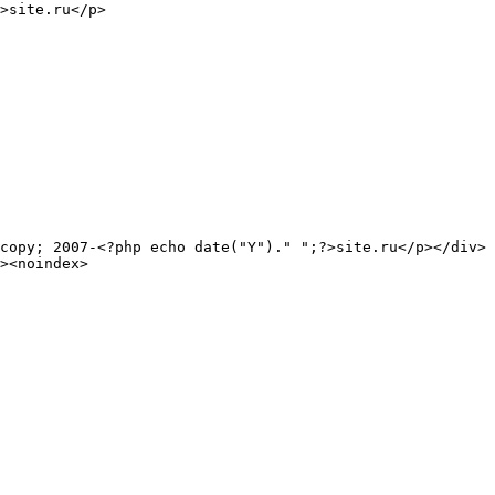
>site.ru</p>

copy; 2007-<?php echo date("Y")." ";?>site.ru</p></div>

><noindex>
